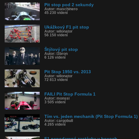
Pit stop pod 2 sekundy
Autor: maschinero
45 230 videní
Ukážkový F1 pit stop
Autor: wilonator
56 150 videní
Štýlový pit stop
Autor: l3bron
6 126 videní
Pit Stop 1950 vs. 2013
Autor: wilonator
72 813 videní
FAILI Pit Stop Formula 1
Autor: monssi
3 505 videní
Tím vs. jeden mechanik (Pit Stop Formula 1)
Autor: cargobull
4 265 videní
F1 nepodarené zastávky v boxoch