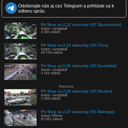
Odoberajte nás aj cez Telegram a prihláste sa k
Kvalita:
HD
NQ
LQ
odberu správ.
Zverejnené: 8.6.2016 14:07
Páči sa: 100% (1 hlasov)
Obľúbené: 0
Komentárov: 2
Pit Stop za 2,12 sekundy (VC Španielsko)
Autor: cargobull
Dľžka: 0:26
3 301 videní
Kategória: auto-moto
Tagy: formula 1, formula, williams, pit, stop, ferrari, mercedes, red,
bull, monako, monaco, monte, carlo
Pit Stop za 2,10 sekundy (VC Čína)
História sledovanosti videa:
Autor: cargobull
29 759 videní
Pit Stop za 2,35 sekundy (VC Austrália)
Autor: cargobull
3 141 videní
Reklama
Pit Stop za 2,23 sekundy (VC Rusko)
Autor: cargobull
3 389 videní
Pit Stop za 2,27 sekundy (VC Bahrajn)
Autor: l3bron
91 051 videní