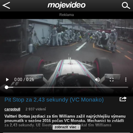
Reklama
Pit Stop za 2,43 sekundy (VC Monako)
cargobull
2 937 videní
Valtteri Bottas jazdiaci za tím Williams zažil najrýchlejšiu výmenu
pneumatík v sezóne 2016 počas VC Monaka. Mechanici to zvládli
za 2,43 sekundy. Už šiesty raz po sebe získal tím Williams
zobraziť viac ↓
ocenenie za najrýchlejší Pit Stop počas preteku.