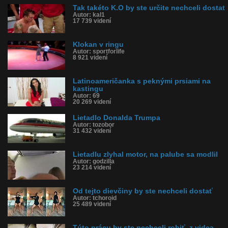
Tak takéto K.O by ste určite nechceli dostat
Autor: kal1
17 739 videní
Klokan v ringu
Autor: sportforlife
8 921 videní
Latinoameričanka s peknými prsiami na
kastingu
Autor: 69
20 269 videní
Lietadlo Donalda Trumpa
Autor: tozobor
31 432 videní
Lietadlu zlyhal motor, na palube sa modlil
Autor: godzilla
23 214 videní
Od tejto dievčiny by ste nechceli dostať
Autor: tchoroid
25 489 videní
Túto prácu by ste nechceli robiť, z videa