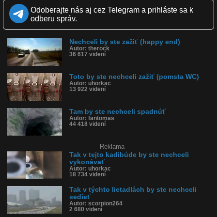
Kvalita:
HD
NQ
LQ
Odoberajte nás aj cez Telegram a prihláste sa k
Zverejnené: 22.7.2016 13:45
odberu správ.
Páči sa: 55% (56 hlasov)
Obľúbené: 8
Komentárov: 49
Nechceli by ste zažiť (happy end)
Dľžka: 0:33
Autor: therock
Kategória: ľudia
36 617 videní
Tagy: lietadlo, letieť, dvojičky, teroristi, v lietadle, 911, 9 11
História sledovanosti videa:
Toto by ste nechceli zažiť (pomsta WC)
Autor: uhorkac
13 922 videní
Tam by ste nechceli spadnúť
Autor: fantomas
44 418 videní
Reklama
Tak v tejto kadibúde by ste nechceli
vykonávať
Autor: uhorkac
18 734 videní
Tak v týchto lietadlách by ste nechceli
sedieť
Autor: scorpion264
2 680 videní