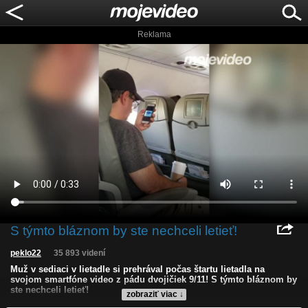
Reklama
S týmto bláznom by ste nechceli letieť!
peklo22
35 893 videní
Muž v sediaci v lietadle si prehrával počas štartu lietadla na
svojom smartfóne video z pádu dvojičiek 9/11! S týmto bláznom by
ste nechceli letieť!
zobraziť viac ↓