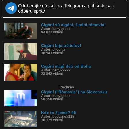
Odoberajte nás aj cez Telegram a prihláste sa k
Kvalita:
HD
NQ
LQ
odberu správ.
Zverejnené: 31.8.2016 12:39
Páči sa: 100% (8 hlasov)
Obľúbené: 1
Komentárov: 1
Cigáni sú cigáni, žiadni rómovia!
Autor: benyxxxxx
Dľžka: 0:50
94 022 videní
Kategória: šokujúce
Tagy: rómovia, ukrajina, cigáni, násilie, smrť, rasizmus, vyhnanie,
evakuácia
Cigáni bijú učiteľov!
História sledovanosti videa:
Autor: phoenix
36 943 videní
Cigáni majú deti od Boha
Autor: benyxxxxx
23 842 videní
Reklama
Cigáni ("Rómovia") na Slovensku
Autor: benyxxxxx
58 158 videní
Kde to žijeme? 45
Autor: budulinek225
10 175 videní