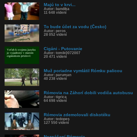
Majú to v krvi...
Autor: bandika
11 648 videní
To bude účet za vodu (Česko)
Autor: peros
28 052 videní
Cigáni - Putovanie
Autor: tomik0072007
20 471 videní
Muž poriadne vymlátil Rómku palicou
Autor: paruman
40 238 videní
Rómovia na Záhorí dobili vodiča autobusu
Autor: tigrica
64 698 videní
Rómovia zdemolovali diskotéku
Autor: tedopes
127 550 videní
Neznášaní Rómovia