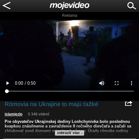
Reklama
Rómovia na Ukrajine to majú ťažké
islamjezlo
5 346 videní
Pre obyvateľov Ukrajinskej dediny Loshchynivka bolo poslednou
kvapkou znásilnenie a zavraždenie 8 ročného dievčaťa a začali sa
zhlukovať pred domami miestnych rómov. Úrady rómske rodiny
zobraziť viac ↓
evaukovali a neskôr jeden z domov skončil v plameňoch.