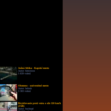
Južná Afrika - Kapské mesto
Autor: benyxxxx
5 839 videní
Olomouc - univerzitné mesto
Autor: belush
3 383 videní
Bicyklovanie proti vetru o sile 110 km/h
(JAR)
Autor: buchnad