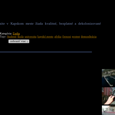
rzite v Kapskom meste žiada kvalitné, bezplatné a dekolonizované
Kategória:
Ľudia
Tagy:
študenti
škola
univerzita
kapské mesto
afrika
černosi
protest
demonštrácia
zobraziť viac ↓