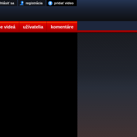
ihlásiť sa
registrácia
pridať video
e videá
užívatelia
komentáre