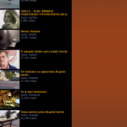
38 996 videní
ADELE - JEBE (PRIBEH
NADEJNEHO VYSOKOSKOLAKA)
Autor: baylike
3 489 videní
Murdy študenti
Autor: duri08
14 297 videní
O takomto štúdiu sníva každý Slovák
Autor: luckar1
27 242 videní
Tri tučniaky na tajnej misii (Kapské
mesto)
Autor: hladacik
15 328 videní
To je také študentské
Autor: miromich
11 018 videní
Slaná morská pena (Kapské mesto)
Autor: avokado
23 548 videní