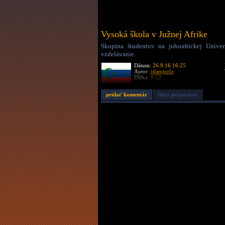
Vysoká škola v Južnej Afrike
Skupina študentov na juhoafrickej Unive
vzdelávanie.
Dátum:
26.9.16 16:25
Autor:
islamjezlo
Dĺžka:
0:52
pridať komentár
filter príspevkov