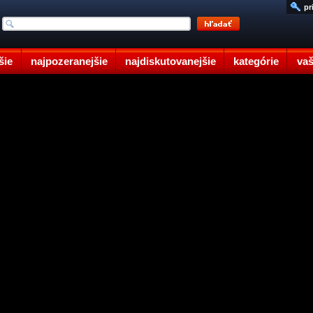
pr
šie
najpozeranejšie
najdiskutovanejšie
kategórie
vaš