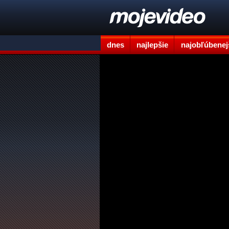
dnes
najlepšie
najobľúbenej