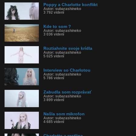
Poppy a Charlotte konflikt
Autor: subarashineko
3 792 videní
Kde to som ?
Autor: subarashineko
3 036 videní
Roztiahnite svoje krídla
Autor: subarashineko
5 025 videní
Interview so Charlotou
Autor: subarashineko
5 786 videní
Zabudla som rozprávať
Autor: subarashineko
3 899 videní
Našla som mikrofon
Autor: subarashineko
4 685 videní
Charlotte a rastlina