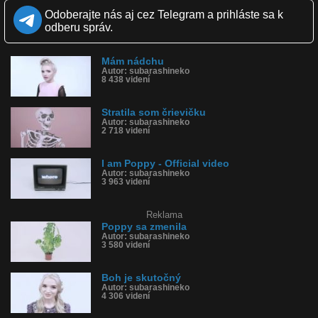
Páči sa: 20% (10 hlasov)
Odoberajte nás aj cez Telegram a prihláste sa k
Obľúbené: 0
odberu správ.
Komentárov: 8
Dľžka: 0:39
Kategória: ľudia
Mám nádchu
Tagy: strata, hladanie, where is it, subarashi, poppy
Autor: subarashineko
História sledovanosti videa:
8 438 videní
Stratila som črievičku
Autor: subarashineko
2 718 videní
I am Poppy - Official video
Autor: subarashineko
3 963 videní
Reklama
Poppy sa zmenila
Autor: subarashineko
3 580 videní
Boh je skutočný
Autor: subarashineko
4 306 videní