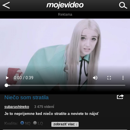
Reklama
Niečo som stratila
subarashineko
3 475 videní
Je to neprijemne ked niečo stratite a neviete to nájsť
Kvalita:
NQ
LQ
zobraziť viac ↓
Zverejnené: 9.11.2016 12:06