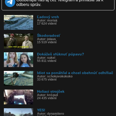
Páči sa: 71% (24 hlasov)
odberu správ.
Obľúbené: 2
Komentárov: 27
Dľžka: 3:21
Ľadový vrch
Kategória: auto-moto
Autor: moriak
Tagy: okno, ľad, zima, rusko, vodič, havária, zábava
17 624 videní
História sledovanosti videa:
Škodoradosť
Autor: jolaus
15 519 videní
Dokážeš sfúknuť púpavu?
Autor: sukel
55 811 videní
Idiot sa ponáhľal a chcel obehnúť odhŕňač
Autor: schokovokokoko
33 675 videní
Holiaci strojček
Autor: kn1gu4
24 435 videní
YES!
Autor: dynamitero