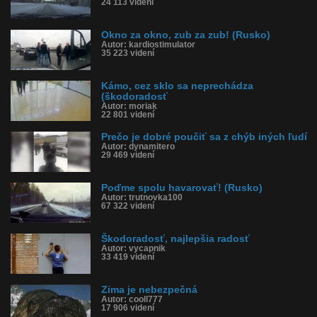
24 113 videní
Okno za okno, zub za zub! (Rusko)
Autor: kardiostimulator
35 223 videní
Kámo, cez sklo sa neprechádza
(škodoradosť
Autor: moriak
22 801 videní
Prečo je dobré poučiť sa z chýb iných ľudí
Autor: dynamitero
29 469 videní
Poďme spolu havarovať! (Rusko)
Autor: trutnovka100
67 322 videní
Škodoradosť, najlepšia radosť
Autor: vycapnik
33 419 videní
Zima je nebezpečná
Autor: cooll777
17 906 videní