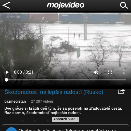
Škodoradosť, najlepšia radosť! (Rusko)
bazmegistan
27 287 videní
Dve grácie si krátili deň tým, že sa pozerali na zľadovatelú cestu.
Raz darmo, škodoradosť najlepšia radosť.
zobraziť viac ↓
Kvalita:
HD
NQ
LQ
Zverejnené: 9.11.2016 12:06
Odoberajte nás aj cez Telegram a prihláste sa k