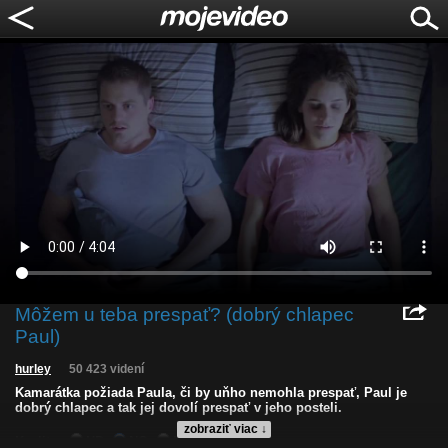
Môžem u teba prespať? (dobrý chlapec
Paul)
hurley
50 423 videní
Kamarátka požiada Paula, či by uňho nemohla prespať, Paul je
dobrý chlapec a tak jej dovolí prespať v jeho posteli.
zobraziť viac ↓
Kvalita:
HD
NQ
LQ