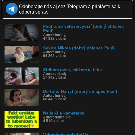
Zverejnené: 18.12.2016 18:15
Odoberajte nás aj cez Telegram a prihláste sa k
Páči sa: 88% (134 hlasov)
odberu správ.
Obľúbené: 68
Komentárov: 81
Dľžka: 4:04
Paul toho veľa nevydrží (dobrý chlapec
Kategória: zábavné
Paul)
Tagy: kamarátka, paule, bradavka, hurley, titulky, vtipné, divné,
Autor: hurley
posteľ
47 882 videní
História sledovanosti videa:
Sexica Nikola (dobrý chlapec Paul)
Autor: hurley
64 262 videní
Strihám ovce, môžem aj teba
Autor: zajacit
17 342 videní
Do toho Harry! (dobrý chlapec Paul)
Autor: hurley
60 440 videní
Najlepšia kamarátka
Autor: domculiq
4 519 videní
Vykrádanie chladničky