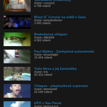
Autor: crazy14
4 796 videní
Brian O´ Conner sa vrátil v čase
Autor: tonynkofisher
3 492 videní
Brakedance chlapec
Autor: dido558
4 502 videní
Paul Walker - Zachytená autonehoda
Autor: dreamlight
10 404 videní
Yulia Nova a jej kamarátka
Autor: trix
93 415 videní
Chlapec - playbacková superstar
Autor: demonoid
20 249 videní
UFO v Sao Paule
Autor: benyxxxxx