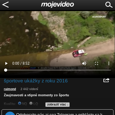
športove ukážky z roku 2016
raimond
2 442 videní
Zaujmavosti a vtipné momenty zo športu
Kvalita:
NQ
LQ
zobraziť viac ↓
Zverejnené: 4.1.2017 13:17
Páči sa: 100% (2 hlasov)
Odoberajte nás aj cez Telegram a prihláste sa k