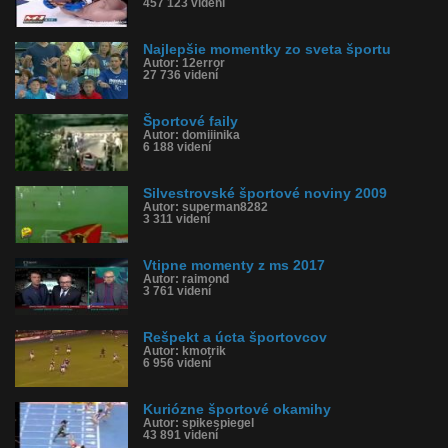
457 123 videní
Najlepšie momentky zo sveta športu
Autor: 12error
27 736 videní
Športové faily
Autor: domiiinika
6 188 videní
Silvestrovské športové noviny 2009
Autor: superman8282
3 311 videní
Vtipne momenty z ms 2017
Autor: raimond
3 761 videní
Rešpekt a úcta športovcov
Autor: kmotrik
6 956 videní
Kuriózne športové okamihy
Autor: spikespiegel
43 891 videní