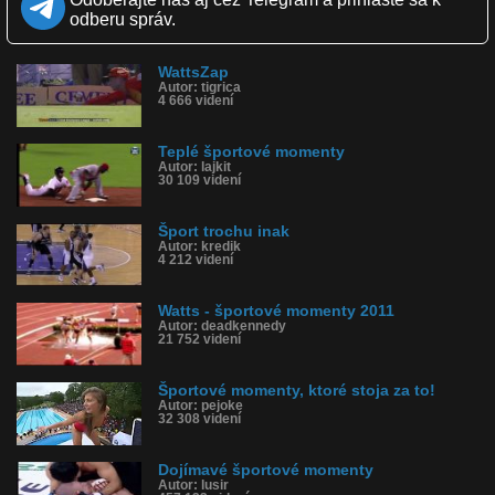
Obľúbené: 0
odberu správ.
Komentárov: 0
Dľžka: 8:52
Kategória: športy
WattsZap
Tagy: šport, wats, momenty
Autor: tigrica
História sledovanosti videa:
4 666 videní
Teplé športové momenty
Autor: lajkit
30 109 videní
Šport trochu inak
Autor: kredik
4 212 videní
Watts - športové momenty 2011
Autor: deadkennedy
21 752 videní
Športové momenty, ktoré stoja za to!
Autor: pejoke
32 308 videní
Dojímavé športové momenty
Autor: lusir