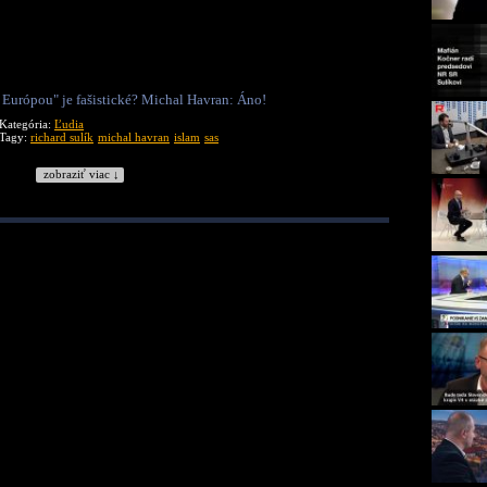
s Európou" je fašistické? Michal Havran: Áno!
Kategória:
Ľudia
Tagy:
richard sulík
michal havran
islam
sas
zobraziť viac ↓