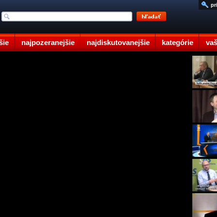
pr
šie
najpozeranejšie
najdiskutovanejšie
kategórie
vaš