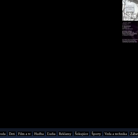
roda
Deti
Film a tv
Hudba
Ľudia
Reklamy
Šokujúce
Športy
Veda a technika
Zába