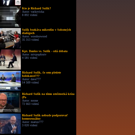
Kto je Richard Sulik?
Autor: vackovicka
8 892 videní
Sulík bozkáva mikrofón v Sobotných
dialógoch
Autor: woodoowood
35 313 videní
Kpt. Danko vs. Sulík - celá debata
Autor: mtvpopfoxtv
4 581 videní
Richard Sulík, čo sem pletiete
holokaust???
Autor: dave777
14 509 videní
Richard Sulík na tému utečenecká kríza
(Po
Autor: noone
72 663 videní
Richard Sulík nebude podporovať
homosexuálne
Autor: marius777
3 020 videní