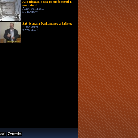
Ako Richard Sulík po pričuchnutí k
moci otočil
Autor: romanesco
5 246 videní
SaS je strana Narkomanov a Fašistov
Autor: dakar
3 578 videní
vné
Zvieratká