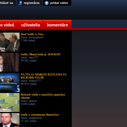
ihlásiť sa
registrácia
pridať video
e videá
užívatelia
komentáre
Duel Sulík vs Fico
Autor: mtvpopfoxtv
7 204 videní
Sulík: Menej hulte p. HAVRAN!
Autor: dave777
19 561 videní
NA TELO: MARIÁN KOTLEBA VS.
RICHARD SULÍK
Autor: marius777
80 874 videní
Richard Sulík o najväčšej cigánskej
reforme
Autor: pravica
4 438 videní
Sulík o vyhodenom Matovičovi
Autor: progresivne
12 352 videní