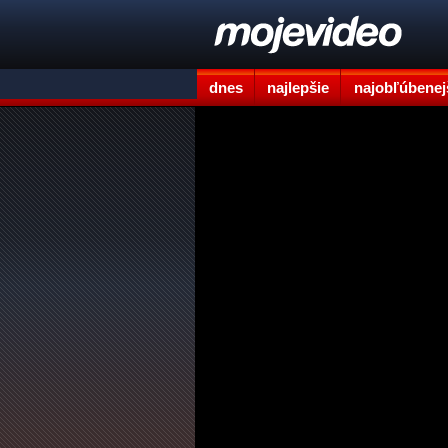
dnes
najlepšie
najobľúbenej