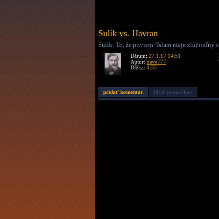
Sulík vs. Havran
Sulík: To, že poviem "Islam nieje zlúčiteľný 
Dátum:
27.1.17 14:51
Autor:
dave777
Dĺžka:
4:55
pridať komentár
filter príspevkov