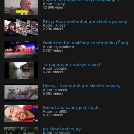
Autor: spaky
43 666 videní
Kto je Azov,nevhodné pre slabšie povahy
Autor: jano77
2 296 videní
Orchester bol umlčaný konštrukciu (Čína)
Autor: dynamitero
2 387 videní
To najhoršie z ruských ciest
Autor: babulik
6 201 videní
Hyeny - Nevhodné pre slabšie povahy
Autor: monssi
6 061 videní
Návod ako sa má jesť špak
Autor: jaro981
4 071 videní
po skončení vojny
Autor: negrofob