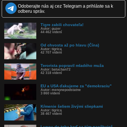
polícia mohla k mužovi dostať bol jeden tiger zastrelený a ostatné
2 boli vyplašene petardami. Muž neskôr podľahol zraneniam v
Odoberajte nás aj cez Telegram a prihláste sa k
nemocnici.
odberu správ.
Kvalita:
NQ
LQ
Zverejnené: 1.2.2017 11:38
Tigre zabili chovateľa!
Páči sa: 44% (9 hlasov)
Autor: guzer
44 462 videní
Obľúbené: 0
Komentárov: 5
Dľžka: 0:28
Od chvosta až po hlavu (Čína)
Kategória: šokujúce
Autor: tigrica
Tagy: čína, tiger, smrť, napadnutie, zver, zoo
42 707 videní
História sledovanosti videa:
Terorista popravil mladého muža
Autor: batuchan72
42 318 videní
EU a USA ďakujeme za "demokraciu"
Autor: menonepodstatne
3 860 videní
Kŕmenie šeliem živými sliepkami
Autor: tigrica
38 467 videní
Lupou do teba,keď sa tým naočkuješ