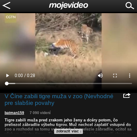
V Číne zabili tigre muža v zoo (Nevhodné
pre slabšie povahy
batman159
7 090 videní
Tigre zabili muža pred zrakom jeho ženy a dcéry potom, čo
preliezol zábradlie výbehu tigrov. Muž nechcel zaplatiť vstupné do
zoo a rozhodol sa tomu vyhnúť tak, že prelezie zábradlie, ocitol sa
zobraziť viac ↓
však vo výbehu tigrov. Tigre muža napadli a ťažko zranili aby sa