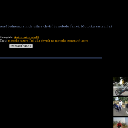
ere! Jednému z nich ušla a chytiť ju nebolo ľahké. Motorku zastavil až
Kategória:
Auto-moto-lietadlá
Tagy:
motorka
jazero
ľad
ušla
chytali
na motorke
zamrnuté jazero
zobraziť viac ↓