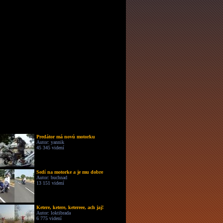
Predátor má novú motorku
Autor: yannik
45 345 videní
Sedí na motorke a je mu dobre
Autor: buchnad
13 151 videní
Ketere, ketere, ketereee, ach jaj!
Autor: loktibrada
6 775 videní