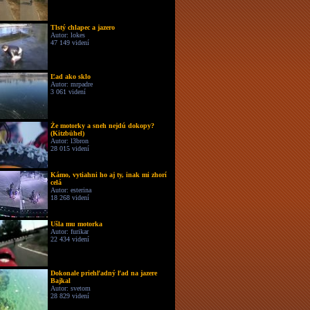
Tlstý chlapec a jazero
Autor: lokes
47 149 videní
Ľad ako sklo
Autor: mrpadre
3 061 videní
Že motorky a sneh nejdú dokopy?
(Kitzbühel)
Autor: l3bron
28 015 videní
Kámo, vytiahni ho aj ty, inak mi zhorí
celá
Autor: esterina
18 268 videní
Ušla mu motorka
Autor: furikar
22 434 videní
Dokonale priehľadný ľad na jazere
Bajkal
Autor: svetom
28 829 videní