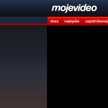
dnes
najlepšie
najobľúbenej