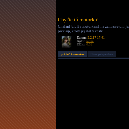
Chyťte tú motorku!
Chalani blbli s motorkami na zamrznutom jaz
pick-up, ktorý jej stál v ceste.
Dátum:
3.2.17 17:41
Autor:
tanna
Dĺžka:
0:52
pridať komentár
filter príspevkov