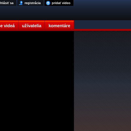
ihlásiť sa
registrácia
pridať video
e videá
užívatelia
komentáre