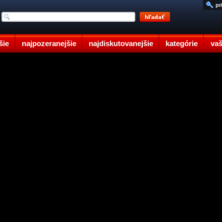
pr
šie
najpozeranejšie
najdiskutovanejšie
kategórie
vaš