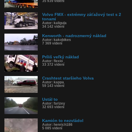
35 939 videní
Volvo FMX - extrémny záťažový test s 2
tonami
Autor: kaligula
34 142 videní
Kenworth - nadrozmerný náklad
Autor: kakobikes
7 369 videní
Príliš veľký náklad
Autor: flexio
33 372 videní
Crashtest staršieho Volva
Autor: kappa
59 143 videní
Ustál to
Autor: farizey
32 693 videní
Kamión to nezvládol
Autor: henrich186
5 085 videní