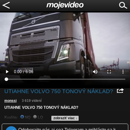
UTIAHNE VOLVO 750 TONOVÝ NÁKLAD?
monssi
3 619 videní
UTIAHNE VOLVO 750 TONOVÝ NÁKLAD?
Kvalita:
NQ
LQ
zobraziť viac ↓
Zverejnené: 11.4.2017 11:53
Páči sa: 71% (7 hlasov)
Odoberajte nás aj cez Telegram a prihláste sa k