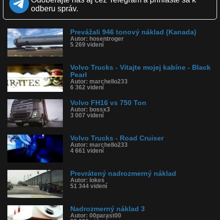
Obľúbené: 1
odberu správ.
Komentárov: 2
Dľžka: 6:06
Kategória: auto-moto
Prevážali 946 tonový náklad (Kanada)
Tagy: volvo, kamion, naklad, rekord
Autor: hosentroger
História sledovanosti videa:
5 269 videní
Volvo Trucks - Vitajte mojej kabíne - Black
Pearl
Autor: marchello233
6 362 videní
Volvo FH16 vs 750 Ton
Autor: bossx3
3 007 videní
Volvo Trucks - Road Cruiser
Autor: marchello233
4 661 videní
Prevrátený nadrozmerný náklad
Autor: lokes
51 344 videní
Nadrozmerný náklad 3
Autor: 00parast00