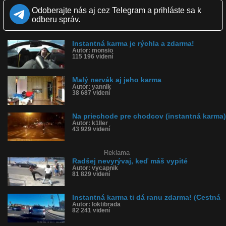
Zverejnené: 27.5.2017 12:25
Odoberajte nás aj cez Telegram a prihláste sa k
Páči sa: 98% (128 hlasov)
odberu správ.
Obľúbené: 43
Komentárov: 24
Dľžka: 0:19
Instantná karma je rýchla a zdarma!
Kategória: ľudia
Autor: monsio
Tagy: karma, instantná karma, nervy, nervák, prechod
115 196 videní
História sledovanosti videa:
Malý nervák aj jeho karma
Autor: yannik
38 687 videní
Na priechode pre chodcov (instantná karma)
Autor: k1ller
43 929 videní
Reklama
Radšej nevyrývaj, keď máš vypité
Autor: vycapnik
81 829 videní
Instantná karma ti dá ranu zdarma! (Cestná
Autor: loktibrada
82 241 videní