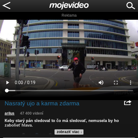
Reklama
Nasratý ujo a karma zdarma
arilus
47 400 videní
Keby starý pán sledoval to čo má sledovať, nemusela by ho
zabolieť hlava.
zobraziť viac ↓
Kvalita:
HD
NQ
LQ