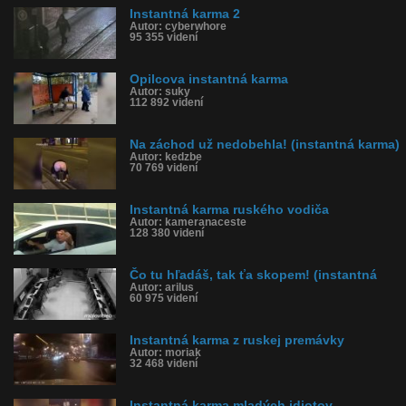
Instantná karma 2
Autor: cyberwhore
95 355 videní
Opilcova instantná karma
Autor: suky
112 892 videní
Na záchod už nedobehla! (instantná karma)
Autor: kedzbe
70 769 videní
Instantná karma ruského vodiča
Autor: kameranaceste
128 380 videní
Čo tu hľadáš, tak ťa skopem! (instantná
Autor: arilus
60 975 videní
Instantná karma z ruskej premávky
Autor: moriak
32 468 videní
Instantná karma mladých idiotov