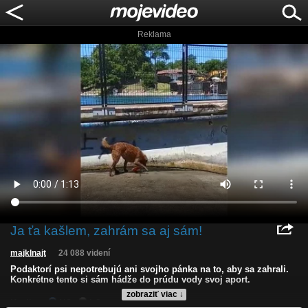
Reklama
Ja ťa kašlem, zahrám sa aj sám!
majklnajt
24 088 videní
Podaktorí psi nepotrebujú ani svojho pánka na to, aby sa zahrali.
Konkrétne tento si sám hádže do prúdu vody svoj aport.
zobraziť viac ↓
Kvalita:
NQ
LQ