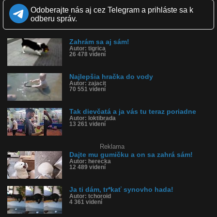
Zverejnené: 30.5.2017 18:23
Odoberajte nás aj cez Telegram a prihláste sa k
Páči sa: 99% (69 hlasov)
odberu správ.
Obľúbené: 15
Komentárov: 21
Dľžka: 1:13
Zahrám sa aj sám!
Kategória: zvieratká
Autor: tigrica
Tagy: pes, sám sa hrá, hračka, hádže si do vody
26 478 videní
História sledovanosti videa:
Najlepšia hračka do vody
Autor: zajacit
70 551 videní
Tak dievčatá a ja vás tu teraz poriadne
Autor: loktibrada
13 261 videní
Reklama
Dajte mu gumičku a on sa zahrá sám!
Autor: herecka
12 489 videní
Ja ti dám, tr*kať synovho hada!
Autor: tchoroid
4 361 videní