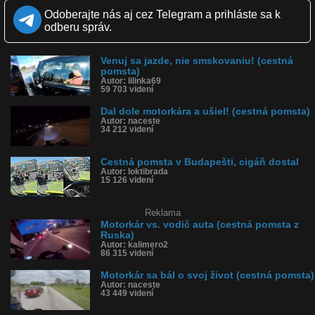
Odoberajte nás aj cez Telegram a prihláste sa k
Kvalita:
odberu správ.
NQ
LQ
Zverejnené: 23.6.2017 12:09
Páči sa: 78% (36 hlasov)
Obľúbené: 23
Venuj sa jazde, nie smskovaniu! (cestná
Komentárov: 74
pomsta)
Autor: lilinka69
Dľžka: 0:43
59 703 videní
Kategória: auto-moto
Tagy: cestná pomsta, na ceste, nehoda, diaľnica, motorka,
Dal dole motorkára a ušiel! (cestná pomsta)
motorkár, auto
Autor: naceste
História sledovanosti videa:
34 212 videní
Cestná pomsta v Budapešti, cigáň dostal
Autor: loktibrada
15 126 videní
Reklama
Motorkár vs. vodič auta (cestná pomsta z
Ruska)
Autor: kalimero2
86 315 videní
Motorkár sa bál o svoj život (cestná pomsta)
Autor: naceste
43 449 videní