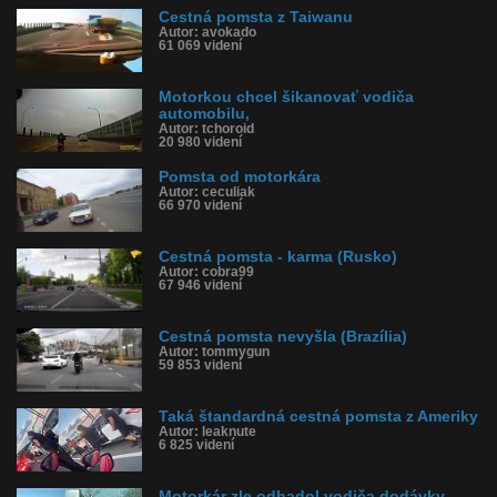
Cestná pomsta z Taiwanu
Autor: avokado
61 069 videní
Motorkou chcel šikanovať vodiča
automobilu,
Autor: tchoroid
20 980 videní
Pomsta od motorkára
Autor: ceculiak
66 970 videní
Cestná pomsta - karma (Rusko)
Autor: cobra99
67 946 videní
Cestná pomsta nevyšla (Brazília)
Autor: tommygun
59 853 videní
Taká štandardná cestná pomsta z Ameriky
Autor: leaknute
6 825 videní
Motorkár zle odhadol vodiča dodávky