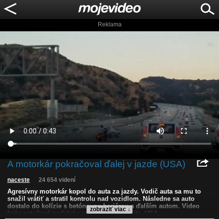
Reklama
A motorkár pokračoval ďalej v jazde (USA)
naceste
24 654 videní
Agresívny motorkár kopol do auta za jazdy. Vodič auta sa mu to
snažil vrátiť a stratil kontrolu nad vozidlom. Následne sa auto
dostalo do kolízie s betónovou bariérou a ďalším autom. Video
zobraziť viac ↓
bolo natočené neďaleko mesta Santa Clarita, USA.