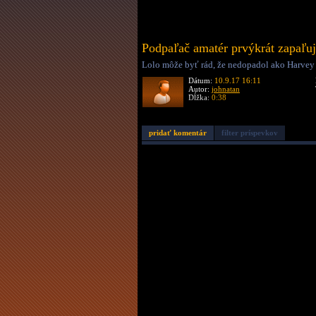
Podpaľač amatér prvýkrát zapaľu
Lolo môže byť rád, že nedopadol ako Harvey 
Dátum:
10.9.17 16:11
Autor:
johnatan
Dĺžka:
0:38
pridať komentár
filter príspevkov