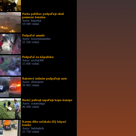
Partia pablbov podpaľuje oheň
pomocou benzínu
Autor: keporkai
19 449 videní
Podpaľač amatér
Autor: bosstonmarsden
22 356 videní
Podpaľač na kúpalisku
Autor: michal306
15 606 videní
Raketový inžinier podpaľuje auto
Autor: shitmaster
20 062 videní
Ruský policajt zapaľuje kopu konope
Autor: scaramanga
96 448 videní
Karma dlho nečakala (IQ húpací
koník)
Autor: fadshadufa
25 758 videní