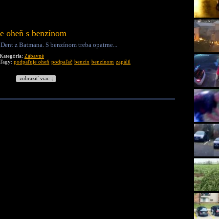
je oheň s benzínom
Dent z Batmana. S benzínom treba opatrne...
Kategória:
Zábavné
Tagy:
podpaľuje oheň
podpaľač
benzín
benzínom
zapálil
zobraziť viac ↓