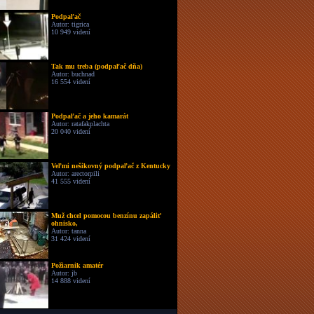
Podpaľač
Autor: tigrica
10 949 videní
Tak mu treba (podpaľač dňa)
Autor: buchnad
16 554 videní
Podpaľač a jeho kamarát
Autor: ratafakplachta
20 040 videní
Veľmi nešikovný podpaľač z Kentucky
Autor: arectorpili
41 555 videní
Muž chcel pomocou benzínu zapáliť
ohnisko,
Autor: tanna
31 424 videní
Požiarnik amatér
Autor: jb
14 888 videní