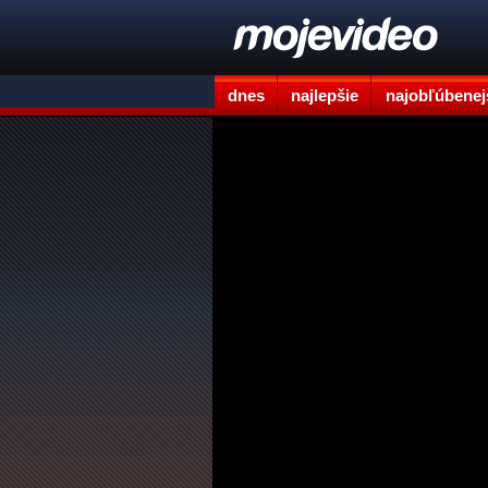
dnes
najlepšie
najobľúbenej