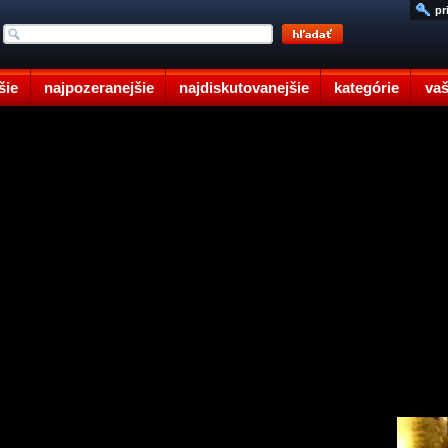
pr
šie
najpozeranejšie
najdiskutovanejšie
kategórie
vaš