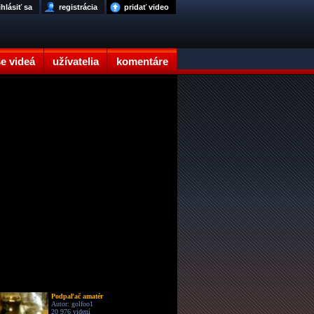
ihlásiť sa
registrácia
pridať video
e videá
užívatelia
komentáre
Podpaľač amatér
Autor: golfoo1
20 976 videní