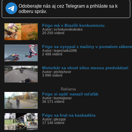
Zverejnené: 25.10.2017 15:53
Odoberajte nás aj cez Telegram a prihláste sa k
Páči sa: 67% (30 hlasov)
odberu správ.
Obľúbené: 2
Komentárov: 38
Dľžka: 1:29
Frigo má v Brazílii konkurenciu
Kategória: auto-moto
Autor: schokovokokoko
Tagy: frigo, motorka, motorkár, pád, nehoda, zapôsobil
20 250 videní
História sledovanosti videa:
Frigo sa vysypal z mašiny v pomalom zábere
Autor: tegernako396
2 488 videní
Motorkár sa chcel silou mocou predvádzať.
Autor: pishishvor
3 996 videní
Reklama
Frigo si opäť narazil raťafák
Autor: buntajtatar
36 171 videní
Frigo sa hral na kaskadéra
Autor: glezgot
17 140 videní