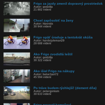
Frigo za jazdy zmenil dopravný prostriedok
Autor: godzilla
21 882 videní
Chcel zapôsobiť na ženy
Autor: hlavotis
30 944 videní
Frigo opäť úraduje a tentokrát skúša
Autor: hardstyleman29
28 688 videní
Ako Frigo zvodidlá leštil
Autor: godzilla
30 322 videní
Ako išiel Frigo na nákupy
Autor: batuchan72
45 594 videní
Po tráve budem rýchlejší! (dement dňa)
Autor: pelargonium
30 633 videní
Frigo povozil kamošov!