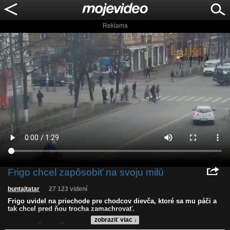
Reklama
Frigo chcel zapôsobiť na svoju milú
buntajtatar
27 123 videní
Frigo uvidel na priechode pre chodcov dievča, ktoré sa mu páči a
tak chcel pred ňou trocha zamachrovať.
zobraziť viac ↓
Kvalita:
NQ
LQ