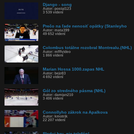
Django - song
Autor: postal123
3 539 videní
Prečo na ľade nenosiť opätky (Stanleyho
Autor: mata399
49 652 videní
Colombus totálne rozobral Montrealu.(NHL)
Autor: mfffvideo
1 866 videní
Marian Hossa 1000.zapas NHL
Autor: bejo93
4 692 videní
Gól zo stredného pásma (NHL)
Autor: damian210
3 406 videní
Connollyho zákrok na Apalkova
Autor: kmotrik
22 207 videní
Sleduj hru, nie telefón!