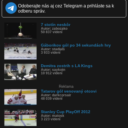
Kvalita:
HD
NQ
LQ
Odoberajte nás aj cez Telegram a prihláste sa k
Zverejnené: 2.11.2017 12:09
odberu správ.
Páči sa: 95% (64 hlasov)
Obľúbené: 17
Komentárov: 44
7 stotín neskôr
Dľžka: 0:35
Autor: zabozako
Kategória: športy
50 837 videní
Tagy: toffoli, la kings, boston bruins, koniec, predĺženie, hokej,
gól, nhl
História sledovanosti videa:
Gáborikov gól po 34 sekundách hry
Autor: stadials
3 933 videní
Demitra zostrih s LA Kings
Autor: saykotn
10 912 videní
Reklama
Tatarov gól venovaný otcovi
Autor: darkcorsair
48 039 videní
Stanley Cup PlayOff 2012
Autor: matosk
3 223 videní