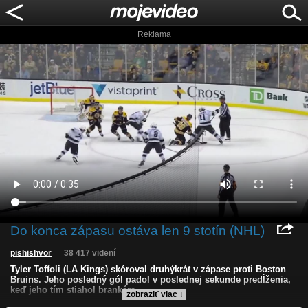
Reklama
Do konca zápasu ostáva len 9 stotín (NHL)
pishishvor
38 417 videní
Tyler Toffoli (LA Kings) skóroval druhýkrát v zápase proti Boston
Bruins. Jeho posledný gól padol v poslednej sekunde predĺženia,
keď jeho tím stiahol brankára.
zobraziť viac ↓