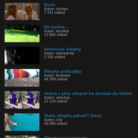
Kurín
Autor: strelec
7 721 videní
Do kurína...
Autor: tozobor
13 805 videní
Antonove sliepky
Autor: milostichy
3 181 videní
Sliepky policajtky
Autor: brekeke
44 399 videní
Jedna z jeho sliepok ho dostala do kolien
Autor: uhorkac
17 210 videní
Vedia sliepky plávať? (test)
Autor: che
26 095 videní
Sliepky na zavolanie