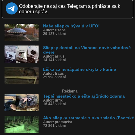
Zverejnené: 30.12.2017 20:15
Odoberajte nás aj cez Telegram a prihláste sa k
Páči sa: 75% (56 hlasov)
odberu správ.
Obľúbené: 13
Komentárov: 35
Dľžka: 0:33
Naše sliepky bývajú v UFO!
Kategória: zábavné
Autor: risebe
Tagy: ufo, sliepky, kurín, v záhrade
29 127 videní
História sledovanosti videa:
Sliepky dostali na Vianoce nové vchodové
dvere
Autor: arilus
14 141 videní
Líška sa nenápadne skryla v kuríne
Autor: fraus
25 998 videní
Reklama
Teplé miestečko a ešte aj žrádlo zdarma
Autor: urfik
16 443 videní
Ako sliepky zatmenie slnka zmiatlo (Faerské
Autor: prcmucha
72 861 videní