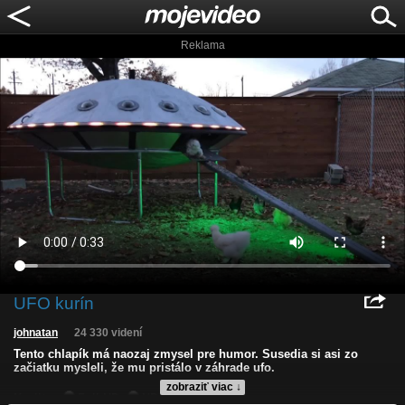
Reklama
UFO kurín
johnatan
24 330 videní
Tento chlapík má naozaj zmysel pre humor. Susedia si asi zo
začiatku mysleli, že mu pristálo v záhrade ufo.
zobraziť viac ↓
Kvalita:
Full HD
HD
NQ
LQ