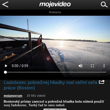
Reklama
Ľadoborec pobrežnej hliadky mal veľmi veľa
práce (Boston)
melampyrum
25 591 videní
Bostonský prístav zamrzol a pobrežná hliadka bola nútená použiť
svoj ľadoborec. Tenký ľad to veru nebol.