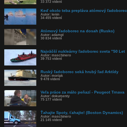
33 372 videní
Keď okolo teba prepláva atómový ľadoborec
Autor: lenin
34 455 videní
Atómový ľadoborec na dosah (Rusko)
Autor: adampl
30 834 videní
Najväčší nukleárny ľadoborec sveta "50 Let
Autor: maschinero
39 753 videní
Ruský ľadoborec seká hrubý ľad Arktídy
Autor: moriak
9 478 videní
Veľa práce za málo peňazí - Peugeot Trnava
Autor: dokumenty
75 177 videní
Ťahajte Spoty, ťahajte! (Boston Dynamics)
Autor: maschinero
21 145 videní