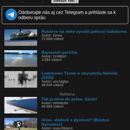
zobraziť viac ↓
Kvalita:
Full HD
HD
NQ
LQ
Zverejnené: 13.1.2018 13:58
Odoberajte nás aj cez Telegram a prihláste sa k
Páči sa: 84% (31 hlasov)
odberu správ.
Obľúbené: 1
Komentárov: 37
Dľžka: 0:59
Rybárov na rieke vyrušil jadrový ľadoborec
Kategória: auto-moto
Autor: tanna
Tagy: prístav, boston, ľadoborec, pobrežná hliadka, usa
71 889 videní
História sledovanosti videa:
Baywatch paródia
Autor: 1robbo1
3 684 videní
Ľadoborec Tarmo a obyvatelia Helsínk
(1920)
Autor: uschiglas
48 640 videní
Reklama
Tak ja idem do práce, čaute!
Autor: minnietut
40 883 videní
Atlas, vládzeš s dychom? (Boston
Dynamics)
Autor: maschinero