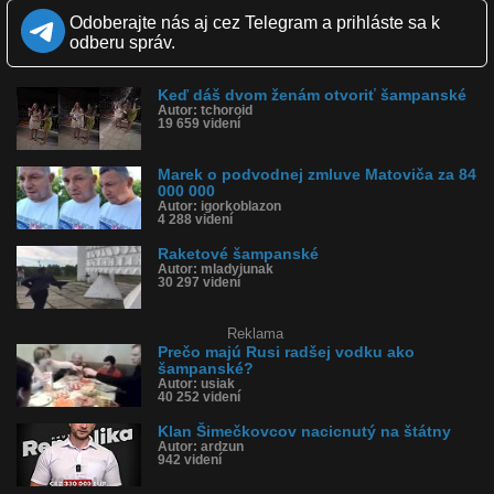
Zverejnené: 27.1.2018 13:48
Odoberajte nás aj cez Telegram a prihláste sa k
Páči sa: 48% (60 hlasov)
odberu správ.
Obľúbené: 10
Komentárov: 129
Dľžka: 0:33
Keď dáš dvom ženám otvoriť šampanské
Kategória: ľudia
Autor: tchoroid
Tagy: champagne magnum, šampanské, fail, fľaša, ibiza
19 659 videní
História sledovanosti videa:
Marek o podvodnej zmluve Matoviča za 84
000 000
Autor: igorkoblazon
4 288 videní
Raketové šampanské
Autor: mladyjunak
30 297 videní
Reklama
Prečo majú Rusi radšej vodku ako
šampanské?
Autor: usiak
40 252 videní
Klan Šimečkovcov nacicnutý na štátny
Autor: ardzun
942 videní