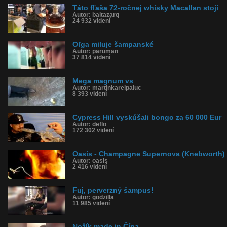
Táto fľaša 72-ročnej whisky Macallan stojí
Autor: baltazarq
24 932 videní
Oľga miluje šampanské
Autor: paruman
37 814 videní
Mega magnum vs
Autor: martinkarelpaluc
8 393 videní
Cypress Hill vyskúšali bongo za 60 000 Eur
Autor: deflo
172 302 videní
Oasis - Champagne Supernova (Knebworth)
Autor: oasis
2 416 videní
Fuj, perverzný šampus!
Autor: godzilla
11 985 videní
Nožík made in Čína