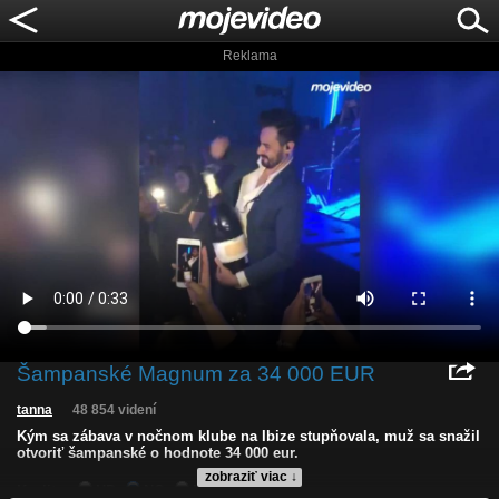
Reklama
Šampanské Magnum za 34 000 EUR
tanna
48 854 videní
Kým sa zábava v nočnom klube na Ibize stupňovala, muž sa snažil
otvoriť šampanské o hodnote 34 000 eur.
zobraziť viac ↓
Kvalita:
HD
NQ
LQ