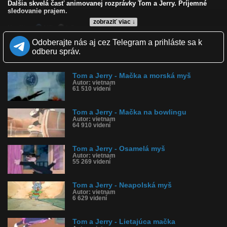
Ďalšia skvelá časť animovanej rozprávky Tom a Jerry. Príjemné
sledovanie prajem.
zobraziť viac ↓
Kvalita:
NQ
LQ
Zverejnené: 6.5.2018 12:25
Odoberajte nás aj cez Telegram a prihláste sa k
Páči sa: 100% (4 hlasov)
odberu správ.
Obľúbené: 0
Komentárov: 0
Dľžka: 6:11
Tom a Jerry - Mačka a morská myš
Kategória: animované
Autor: vietnam
Tagy: tom, tom a jerry, jerry, tom & jerry, mačka, macka, cat, myš,
61 510 videní
mys, mouse, rozpravka, rozprávka, zábava, sranda, deti, detstvo,
animácia, animacia
História sledovanosti videa:
Tom a Jerry - Mačka na bowlingu
Autor: vietnam
64 910 videní
Tom a Jerry - Osamelá myš
Autor: vietnam
55 269 videní
Tom a Jerry - Neapolská myš
Autor: vietnam
6 629 videní
Tom a Jerry - Lietajúca mačka