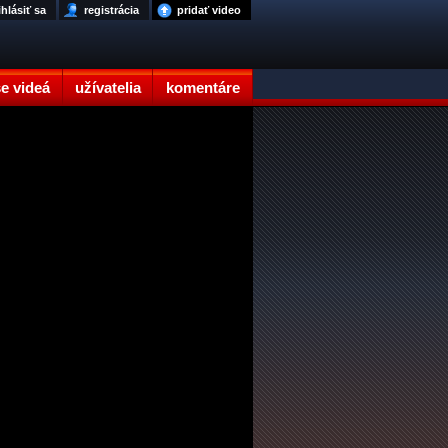
ihlásiť sa
registrácia
pridať video
e videá
užívatelia
komentáre