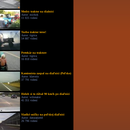
Modry traktor na dialnici
Autor: michok
11 025 videní
Turbo traktor teror!
Autor: tigrica
54 887 videní
Pretekár na traktore
Autor: tigrica
16 818 videní
Kamionista zaspal na diaľnici (Poľsko)
Autor: hlavotis
37 791 videní
Holub si to rúbal 90 km/h po diaľnici
Autor: wilonator
45 351 videní
Sladké sníčky na poľskej diaľnici
Autor: daturametel
26 796 videní