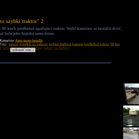
zo szybki traktor" 2
 90 km/h predbehol upaľujúci traktor. Vodič kamiónu sa nestačil diviť,
Asi bola jeho frajerka sama doma.
Kategória:
Auto-moto-lietadlá
Tagy:
traktor
pretekár na traktore
poľská diaľnica
kamión predbehol traktor
90 km
h
turbo traktor
rýchly traktor
traktor na diaľnici
zobraziť viac ↓