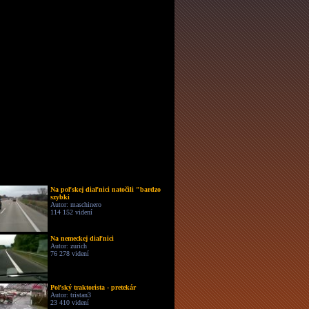
Na poľskej diaľnici natočili "bardzo
szybki
Autor: maschinero
114 152 videní
Na nemeckej diaľnici
Autor: zurich
76 278 videní
Poľský traktorista - pretekár
Autor: tristan3
23 410 videní