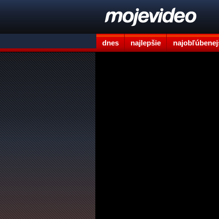
dnes
najlepšie
najobľúbenej