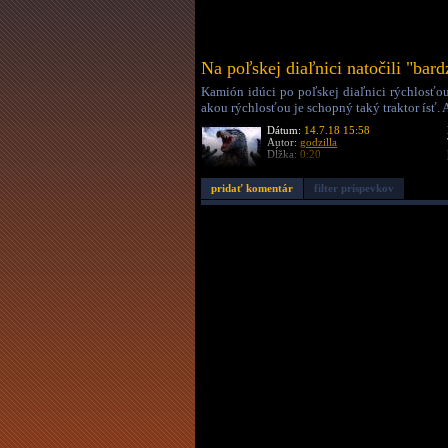
Na poľskej diaľnici natočili "bard
Kamión idúci po poľskej diaľnici rýchlosťou
akou rýchlosťou je schopný taký traktor ísť. 
Dátum:
14.7.18 15:58
Autor:
godzilla
Dĺžka:
0:20
pridať komentár
filter príspevkov