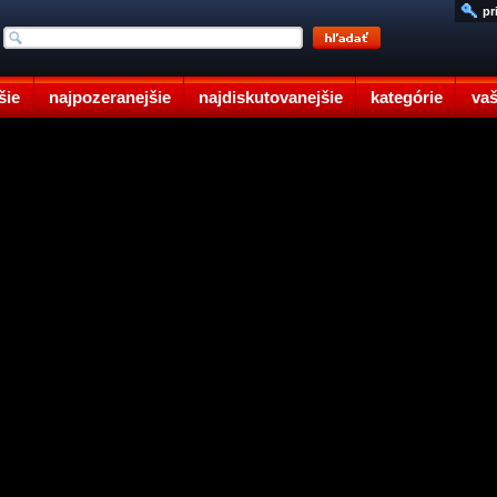
pr
šie
najpozeranejšie
najdiskutovanejšie
kategórie
vaš