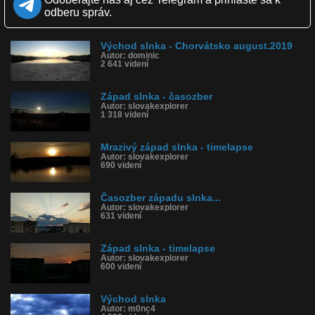
Páči sa: 67% (3 hlasov)
odberu správ.
Obľúbené: 1
Komentárov: 0
Dľžka: 2:10
Východ slnka - Chorvátsko august.2019
Kategória: cestovanie
Autor: dominic
Tagy: východ slnka, timelapse, časozber, chorvátsko 2018, gopro
2 641 videní
hero
História sledovanosti videa:
Západ slnka - časozber
Autor: slovakexplorer
1 318 videní
Mrazivý západ slnka - timelapse
Autor: slovakexplorer
690 videní
Časozber západu slnka...
Autor: slovakexplorer
631 videní
Západ slnka - timelapse
Autor: slovakexplorer
600 videní
Východ slnka
Autor: m0nc4