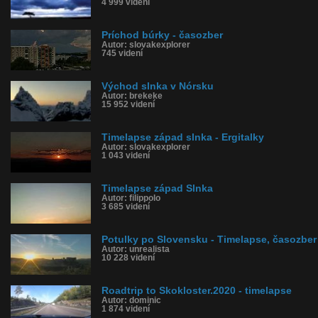
4 999 videní
Príchod búrky - časozber
Autor: slovakexplorer
745 videní
Východ slnka v Nórsku
Autor: brekeke
15 952 videní
Timelapse západ slnka - Ergitalky
Autor: slovakexplorer
1 043 videní
Timelapse západ Slnka
Autor: filippolo
3 685 videní
Potulky po Slovensku - Timelapse, časozber
Autor: unrealista
10 228 videní
Roadtrip to Skokloster.2020 - timelapse
Autor: dominic
1 874 videní