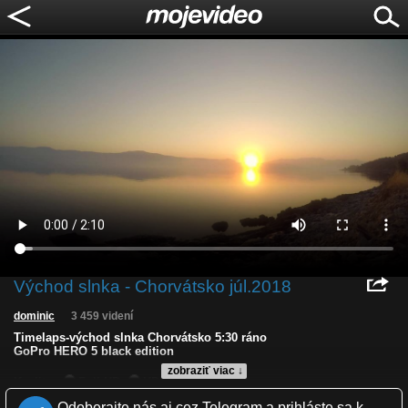
Východ slnka - Chorvátsko júl.2018
dominic
3 459 videní
Timelaps-východ slnka Chorvátsko 5:30 ráno
GoPro HERO 5 black edition
zobraziť viac ↓
Kvalita:
Full HD
HD
NQ
LQ
Zverejnené: 18.7.2018 19:19
Odoberajte nás aj cez Telegram a prihláste sa k