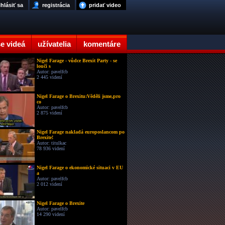
ihlásiť sa
registrácia
pridať video
e videá
užívatelia
komentáre
Nigel Farage - vůdce Brexit Party - se
loučí s
Autor: pavelfcb
2 445 videní
Nigel Farage o Brexitu:Věděli jsme,pro
co
Autor: pavelfcb
2 875 videní
Nigel Farage nakladá europoslancom po
Brexite!
Autor: titulkac
78 936 videní
Nigel Farage o ekonomické situaci v EU
a
Autor: pavelfcb
2 012 videní
Nigel Farage o Brexite
Autor: pavelfcb
14 290 videní