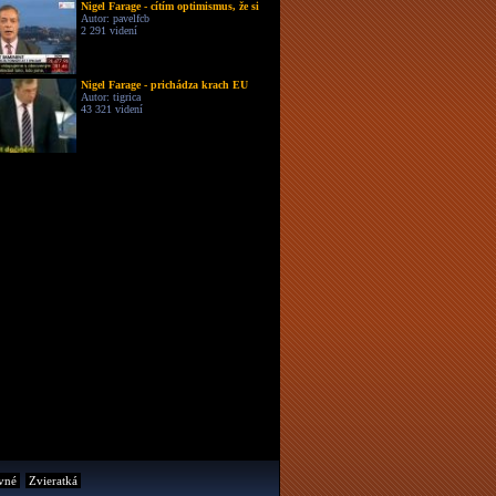
Nigel Farage - cítím optimismus, že si
Autor: pavelfcb
2 291 videní
Nigel Farage - prichádza krach EU
Autor: tigrica
43 321 videní
vné
Zvieratká