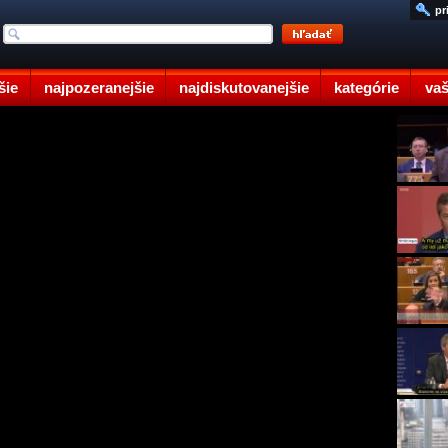
pr
šie
najpozeranejšie
najdiskutovanejšie
kategórie
vaš