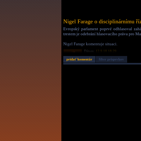
Nigel Farage o disciplinárnímu ř
Evropský parlament poprvé odhlasoval zahá
trestem je odebrání hlasovacího práva pro M
Nigel Farage komentuje situaci.
Dátum:
12.9.18 18:29
Autor:
pavelfcb
Dĺžka:
2:15
pridať komentár
filter príspevkov