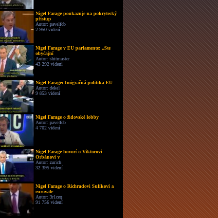
Nigel Farage poukazuje na pokrytecký
přístup
Autor: pavelfcb
2 950 videní
Nigel Farage v EU parlamente: „Ste
obyčajní
Autor: shitmaster
43 292 videní
Nigel Farage: Imigračná politika EU
Autor: dekel
9 853 videní
Nigel Farage o židovské lobby
Autor: pavelfcb
4 702 videní
Nigel Farage hovorí o Viktorovi
Orbánovi v
Autor: zurich
32 395 videní
Nigel Farage o Richradovi Sulíkovi a
eurovale
Autor: 3r1ceq
91 756 videní