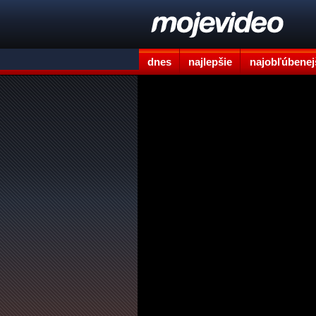
dnes
najlepšie
najobľúbenej