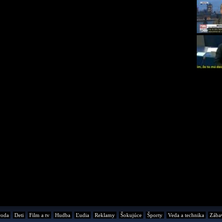
roda
Deti
Film a tv
Hudba
Ľudia
Reklamy
Šokujúce
Športy
Veda a technika
Zába