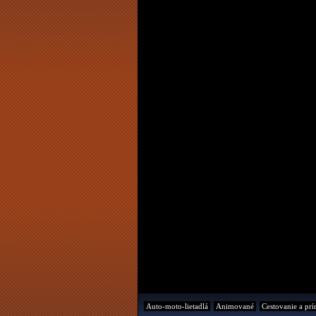
Auto-moto-lietadlá
Animované
Cestovanie a prí