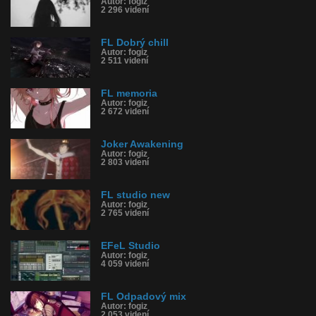
Autor: fogiz
2 296 videní
FL Dobrý chill
Autor: fogiz
2 511 videní
FL memoria
Autor: fogiz
2 672 videní
Joker Awakening
Autor: fogiz
2 803 videní
FL studio new
Autor: fogiz
2 765 videní
EFeL Studio
Autor: fogiz
4 059 videní
FL Odpadový mix
Autor: fogiz
2 053 videní