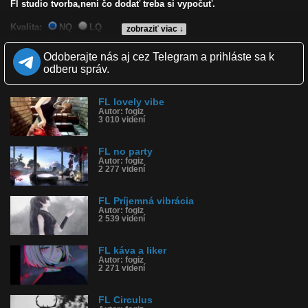
Fl studio tvorba,neni čo dodať treba si vypočuť.
Kvalita:
NQ
LQ
zobraziť viac ↓
Zverejnené: 25.9.2018 11:58
Páči sa: 100% (2 hlasov)
Odoberajte nás aj cez Telegram a prihláste sa k
Obľúbené: 0
odberu správ.
Komentárov: 0
Dľžka: 2:44
Kategória: hudba
FL lovely vibe
Tagy: beat, synth, snare, sample, hudba, loops, fl studio
Autor: fogiz
História sledovanosti videa:
3 010 videní
FL no party
Autor: fogiz
2 277 videní
FL Príjemná vibrácia
Autor: fogiz
2 539 videní
FL káva a liker
Autor: fogiz
2 271 videní
FL Circulus