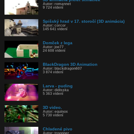
Autor: romannet
9 724 videní
Spišský hrad v 17. storočí (3D animácia)
Autor: corcor
145 641 videní
Domček z lega
Autor: joe77
24 608 videní
BlackDragon 3D Animation
Autor: blackdragon607
3 874 videní
Larva - puding
Autor: didisska
5 363 videní
3D video.
Autor: equinox
5 730 videní
Chladené pivo
Autor: troopper