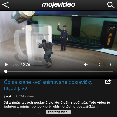
Čo sa stane keď animované postavičky
nájdu pivo
joeyt
2 024 videní
3d animácia troch postavičiek, ktoré ušli z počítača. Toto video je
jedným z minipríbehov ktoré robím o týchto postavičkách.
zobraziť viac ↓
Kvalita:
Full HD
HD
NQ
LQ