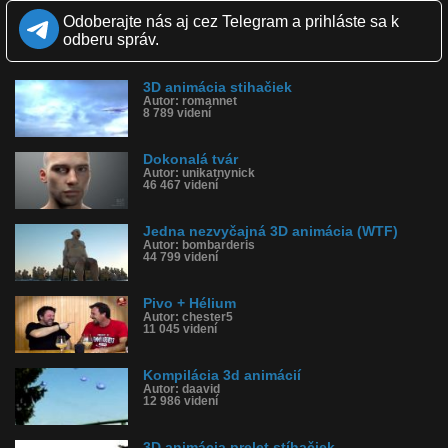
Zverejnené: 22.10.2018 12:19
Odoberajte nás aj cez Telegram a prihláste sa k
Páči sa: 100% (3 hlasov)
odberu správ.
Obľúbené: 0
Komentárov: 3
Dľžka: 2:28
3D animácia stihačiek
Kategória: zábavné
Autor: romannet
Tagy: 3d, animácia, vojak, pivo, policajt, stôl, počítač, opitý, opiť
8 789 videní
sa, príbeh, cgi, efekty
História sledovanosti videa:
Dokonalá tvár
Autor: unikatnynick
46 467 videní
Jedna nezvyčajná 3D animácia (WTF)
Autor: bombarderis
44 799 videní
Pivo + Hélium
Autor: chester5
11 045 videní
Kompilácia 3d animácií
Autor: daavid
12 986 videní
3D animácia prelet stíhačiek