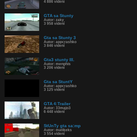
4 886 videní
GTA sa Stunty
Autor: zaky
3 958 videní
Gta sa Stunty 3
Autor: appcrashko
3 846 videní
Gta3 stunty III.
Autor: menphis
3 206 videní
Gta sa StuntY
Autor: appcrashko
3 125 videní
GTA 4:Trailer
Autor: 33majo3
6 448 videní
StUnTy gta sa:mp
Autor: matikeks
3 554 videní