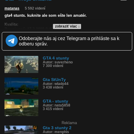
matanas
5 592 videní
gta4 stunts. kuknite ale som ešte len amatér.
Kvalita:
zobraziť viac ↓
Zverejnené: 17.3.2009 8:45
Páči sa: 32% (28 hlasov)
Odoberajte nás aj cez Telegram a prihláste sa k
Obľúbené: 1
Komentárov: 62
odberu správ.
Dľžka: 1:52
Kategória: film a tv
Tagy: gta 4, stunty, pc hra
GTA 4 stunty
Autor: suverheno
História sledovanosti videa:
7 300 videní
Gta StUnTy
Autor: wlado44
3 438 videní
GTA - stunty
Autor: nata5858
3 415 videní
Reklama
Gta 3 stunty 2
Autor: menphis