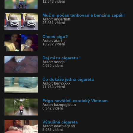
12 543 videní
Muž si počas tankovania benzínu zapálil
Autor: angerfistt
25 861 videní
Chceš cigu?
Autor: atari
18 282 videní
Daj mi tu cigaretu !
Autor: scoob
4 030 videní
Čo dokáže jedna cigareta
Autor: benyxxxx
71 769 videní
Frigo navštívil exotický Vietnam
Autor: bazmegistan
6 342 videní
Výbušná cigareta
Autor: deathlegend
5 085 videní