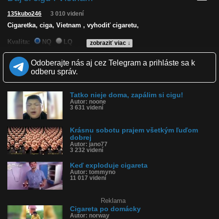
135kubo246
3 010 videní
Cigaretka, ciga, Vietnam , vyhodiť cigaretu,
Kvalita:
NQ
LQ
zobraziť viac ↓
Zverejnené: 18.11.2018 13:43
Páči sa: 0% (5 hlasov)
Odoberajte nás aj cez Telegram a prihláste sa k
Obľúbené: 0
odberu správ.
Komentárov: 1
Dľžka: 0:10
Kategória: zábavné
Tatko nieje doma, zapálim si cigu!
Tagy: cigareta, vietnam
Autor: noone
História sledovanosti videa:
3 631 videní
Krásnu sobotu prajem všetkým ľuďom
dobrej
Autor: jano77
3 232 videní
Keď exploduje cigareta
Autor: tommyno
11 017 videní
Reklama
Cigareta po domácky
Autor: norway