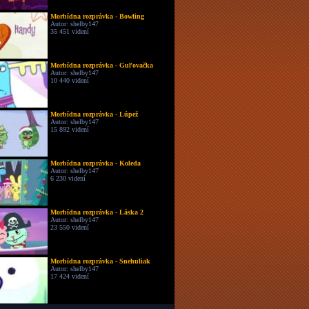
Morbídna rozprávka - Bowling
Autor: shelby147
35 451 videní
Morbídna rozprávka - Guľovačka
Autor: shelby147
10 440 videní
Morbídna rozprávka - Lúpež
Autor: shelby147
15 892 videní
Morbídna rozprávka - Koleda
Autor: shelby147
6 230 videní
Morbídna rozprávka - Láska 2
Autor: shelby147
23 550 videní
Morbídna rozprávka - Snehuliak
Autor: shelby147
17 424 videní