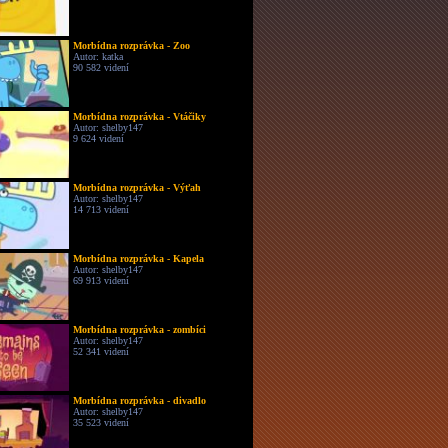
Morbídna rozprávka - Zoo
Autor: katka
90 582 videní
Morbídna rozprávka - Vtáčiky
Autor: shelby147
9 624 videní
Morbídna rozprávka - Výťah
Autor: shelby147
14 713 videní
Morbídna rozprávka - Kapela
Autor: shelby147
69 913 videní
Morbídna rozprávka - zombíci
Autor: shelby147
52 341 videní
Morbídna rozprávka - divadlo
Autor: shelby147
35 523 videní