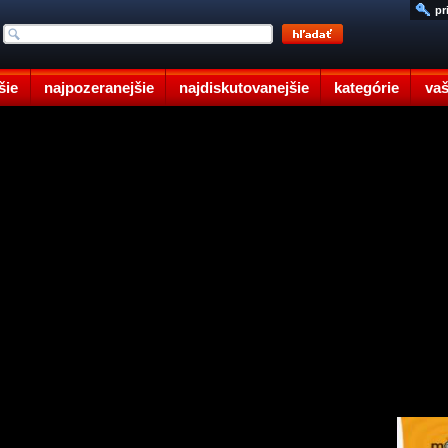
pr
šie
najpozeranejšie
najdiskutovanejšie
kategórie
vaš