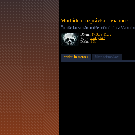
Morbídna rozprávka - Vianoce
Čo všetko sa vám môže prihodiť cez Vianočné
Dátum:
17.3.09 11:32
Autor:
shelby147
Dĺžka:
1:31
pridať komentár
filter príspevkov