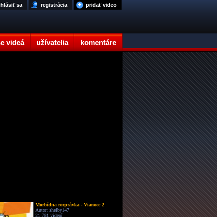
ihlásiť sa
registrácia
pridať video
e videá
užívatelia
komentáre
Morbídna rozprávka - Vianoce 2
Autor: shelby147
21 781 videní