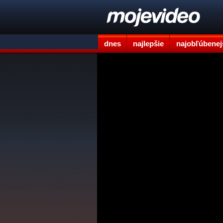
dnes
najlepšie
najobľúbenej