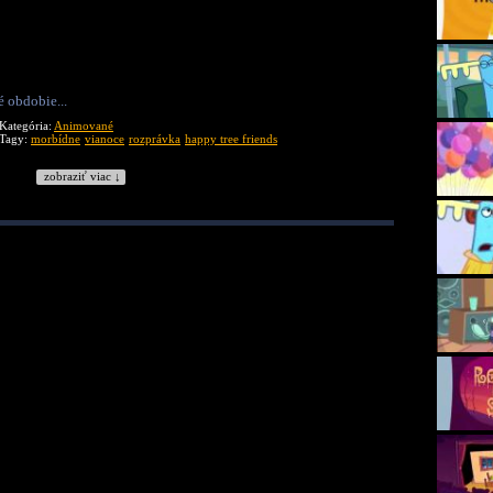
 obdobie...
Kategória:
Animované
Tagy:
morbídne
vianoce
rozprávka
happy tree friends
zobraziť viac ↓