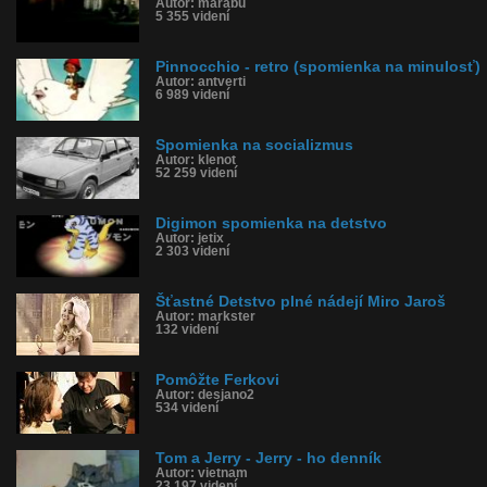
Autor: marabu
5 355 videní
Pinnocchio - retro (spomienka na minulosť)
Autor: antverti
6 989 videní
Spomienka na socializmus
Autor: klenot
52 259 videní
Digimon spomienka na detstvo
Autor: jetix
2 303 videní
Šťastné Detstvo plné nádejí Miro Jaroš
Autor: markster
132 videní
Pomôžte Ferkovi
Autor: desjano2
534 videní
Tom a Jerry - Jerry - ho denník
Autor: vietnam
23 197 videní