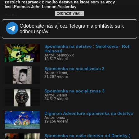
zostrich rozpravok z mojho detstva na ktore som sa vzdy
tesil.Podmas-John Lennon-Yesterday
zobraziť viac ↓
Kvalita:
Zverejnené: 18.3.2009 15:02
Odoberajte nás aj cez Telegram a prihláste sa k
Páči sa: 90% (52 hlasov)
Obľúbené: 37
odberu správ.
Komentárov: 77
Dľžka: 2:05
Kategória: film a tv
Spomienka na detstvo : Šmolkovia - Roh
Tagy: minulost, detstvo, rozpravky
Hojnosti
Autor: benyxxxx
História sledovanosti videa:
18 517 videní
Spomienka na socializmus 2
Autor: klenot
31 267 videní
Spomienka na socializmus 3
Autor: klenot
34 517 videní
Digimon Adventure spomienka na detstvo
Autor: onox
19 156 videní
Spomienka na naše detstvo od Darinky:)