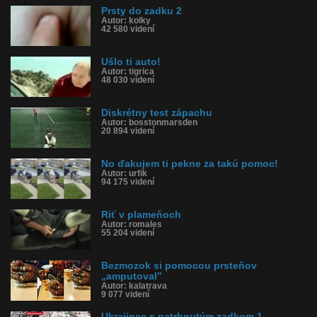
Prsty do zadku 2
Autor: kolky
42 580 videní
Ušlo ti auto!
Autor: tigrica
48 030 videní
Diskrétny test zápachu
Autor: bosstonmarsden
20 894 videní
No ďakujem ti pekne za takú pomoc!
Autor: urfik
94 175 videní
Riť v plameňoch
Autor: romales
55 204 videní
Bezmozok si pomocou prsteňov
„amputoval”
Autor: kalatrava
9 077 videní
Ukrajinec s natrhnutým zadkom 1