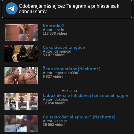
Zverejnené: 28.1.2019 20:55
Odoberajte nás aj cez Telegram a prihláste sa k
Páči sa: 22% (59 hlasov)
odberu správ.
Obľúbené: 4
Komentárov: 64
Dľžka: 0:14
Kontrola 2
Kategória: ľudia
Autor: chefe
Tagy: smrad, ovoňala riť, kontrola, prsty, prst, riť, nechutné, nos
113 578 videní
História sledovanosti videa:
Čokoládové tangáče
Autor: demonoid
53 017 videní
Žena degustátor (Nechutné)
Autor: tegernako396
9 827 videní
Reklama
Labužník si v letiskovej hale musel najprv
Autor: dukeles
12 450 videní
Čo takto dať si sprchu? (Nechutné)
Autor: kaligula
35 693 videní