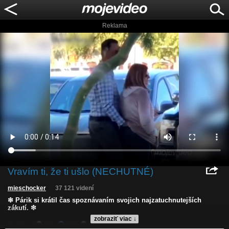
Reklama
Vravím ti, že ti ušlo (NECHUTNÉ)
mieschocker
37 121 videní
❇ Párik si krátil čas spoznávaním svojich najzatuchnutejších
zákutí. ❇
zobraziť viac ↓
Kvalita:
HD
NQ
LQ