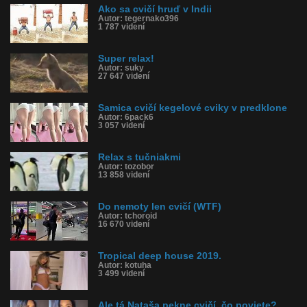
Ako sa cvičí hruď v Indii
Autor: tegernako396
1 787 videní
Super relax!
Autor: suky
27 647 videní
Samica cvičí kegelové cviky v predklone
Autor: 6pack6
3 057 videní
Relax s tučniakmi
Autor: tozobor
13 858 videní
Do nemoty len cvičí (WTF)
Autor: tchoroid
16 670 videní
Tropical deep house 2019.
Autor: kotuha
3 499 videní
Ale tá Nataša pekne cvičí, čo poviete?