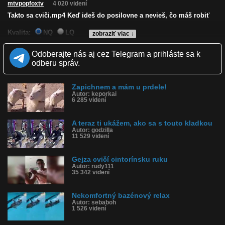
mtvpopfoxtv
4 020 videní
Takto sa cviči.mp4 Keď ideš do posilovne a nevieš, čo máš robiť
Kvalita:
NQ
LQ
zobraziť viac ↓
Zverejnené: 6.2.2019 15:57
Páči sa: 67% (3 hlasov)
Odoberajte nás aj cez Telegram a prihláste sa k
Obľúbené: 1
odberu správ.
Komentárov: 2
Dľžka: 3:02
Kategória: ľudia
Zapichnem a mám u prdele!
Tagy: takto sa cviči, relax, cviči
Autor: keporkai
História sledovanosti videa:
6 285 videní
A teraz ti ukážem, ako sa s touto kladkou
Autor: godzilla
11 529 videní
Gejza cvičí cintorínsku ruku
Autor: rudy111
35 342 videní
Nekomfortný bazénový relax
Autor: sebaboh
1 526 videní