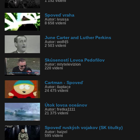
1 152 videní
Spoveď vraha
Autor: ivussa
8 658 videní
June Carter and Luther Perkins
Autor: wolf45
2 503 videní
Skúseností Lovca Pedofilov
Autor: mtvtelevizion
220 videní
Cartman - Spoveď
Autor: ilaplace
24 475 videní
Útok lovca oceánov
Autor: fretka1111
21 375 videní
Spoveď ruských vojakov (SK titulky)
Autor: haizel
595 videní