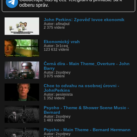
odberu správ.
Kvalita:
NQ
LQ
Zverejnené: 31.3.2019 11:17
Páči sa: 100% (1 hlasov)
John Perkins: Zpověď lovce ekonomik
Obľúbené: 1
Autor: afinabul
2 375 videní
Komentárov: 0
Dľžka: 2:17
Kategória: ľudia
Ekonomický vrah
Tagy: john perkins, svetová banka, rozvojové krajiny
Autor: 3r1ceq
História sledovanosti videa:
123 632 videní
Černá díra - Main Theme_Overture - John
Barry
Autor: 2sydney
3 075 videní
Chce to odvahu na osobnej úrovni -
JohnPerkins
Autor: pesimista
1 352 videní
Psycho - Theme & Shower Scene Music -
Bernard
Autor: 2sydney
1 483 videní
Psycho - Main Theme - Bernard Herrmann
Autor: 2sydney