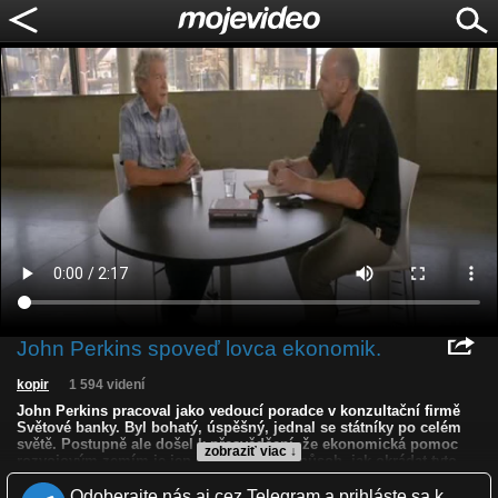
John Perkins spoveď lovca ekonomik.
kopir
1 594 videní
John Perkins pracoval jako vedoucí poradce v konzultační firmě
Světové banky. Byl bohatý, úspěšný, jednal se státníky po celém
světě. Postupně ale došel k přesvědčení, že ekonomická pomoc
zobraziť viac ↓
rozvojovým zemím je jen sofistikovaný způsob, jak okrádat tyto
země o jejich zdroje, chudé ožebračit a kolaboranty ocenit. Napsal
světový bestseller, knihu Zpověď lovce ekonomik
Odoberajte nás aj cez Telegram a prihláste sa k