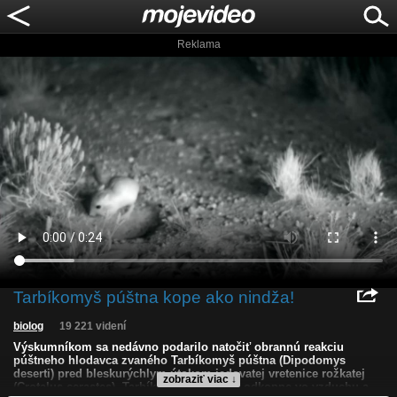
Reklama
Tarbíkomyš púštna kope ako nindža!
biolog
19 221 videní
Výskumníkom sa nedávno podarilo natočiť obrannú reakciu
púštneho hlodavca zvaného Tarbíkomyš púštna (Dipodomys
deserti) pred bleskurýchlym útokom jedovatej vretenice rožkatej
zobraziť viac ↓
(Crotalus cerastes). Tarbíkomyš vretenicu odkopne vo vzduchu a