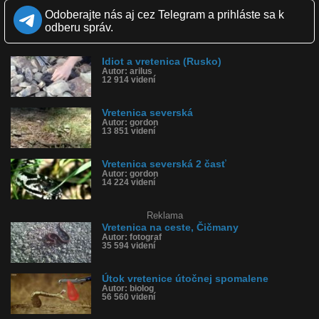
had nestihne do svojej obete vstreknúť jed.
Odoberajte nás aj cez Telegram a prihláste sa k
Kvalita:
odberu správ.
Full HD
HD
NQ
LQ
Zverejnené: 2.4.2019 13:33
Páči sa: 98% (41 hlasov)
Obľúbené: 8
Idiot a vretenica (Rusko)
Komentárov: 44
Autor: arilus
12 914 videní
Dľžka: 0:24
Kategória: zvieratká
Tagy: tarbík, had, vretenica, útok, myš, potkan, činčila
Vretenica severská
História sledovanosti videa:
Autor: gordon
13 851 videní
Vretenica severská 2 časť
Autor: gordon
14 224 videní
Reklama
Vretenica na ceste, Čičmany
Autor: fotograf
35 594 videní
Útok vretenice útočnej spomalene
Autor: biolog
56 560 videní