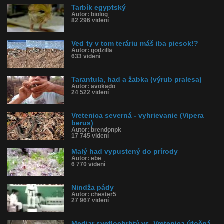
Tarbík egyptský
Autor: biolog
82 296 videní
Veď ty v tom teráriu máš iba piesok!?
Autor: godzilla
633 videní
Tarantula, had a žabka (výrub pralesa)
Autor: avokado
24 522 videní
Vretenica severná - vyhrievanie (Vipera
berus)
Autor: brendonpk
17 745 videní
Malý had vypustený do prírody
Autor: ebe
6 770 videní
Nindža pády
Autor: chester5
27 967 videní
Mediar svetlochrbtý vs. Vretenica útočná