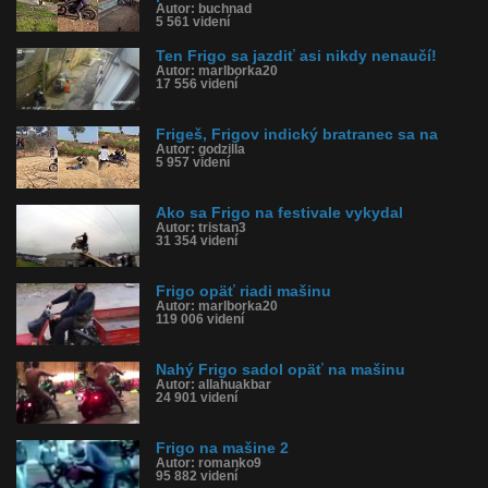
Autor: buchnad
5 561 videní
Ten Frigo sa jazdiť asi nikdy nenaučí!
Autor: marlborka20
17 556 videní
Frigeš, Frigov indický bratranec sa na
Autor: godzilla
5 957 videní
Ako sa Frigo na festivale vykydal
Autor: tristan3
31 354 videní
Frigo opäť riadi mašinu
Autor: marlborka20
119 006 videní
Nahý Frigo sadol opäť na mašinu
Autor: allahuakbar
24 901 videní
Frigo na mašine 2
Autor: romanko9
95 882 videní