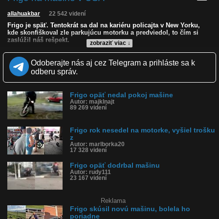
allahuakbar
22 542 videní
Frigo je späť. Tentokrát sa dal na kariéru policajta v New Yorku,
kde skonfiškoval zle parkujúcu motorku a predviedol, to čím si
zaslúžil náš rešpekt.
zobraziť viac ↓
Kvalita:
NQ
LQ
Odoberajte nás aj cez Telegram a prihláste sa k
Zverejnené: 14.4.2019 14:25
odberu správ.
Páči sa: 84% (32 hlasov)
Obľúbené: 8
Komentárov: 33
Frigo opäť nedal pokoj mašine
Dľžka: 0:48
Autor: majklnajt
Kategória: auto-moto
89 269 videní
Tagy: frigo na mašine, spadol z motorky, new york, policajt
História sledovanosti videa:
Frigo rok nesedel na motorke, vyšiel trošku
z
Autor: marlborka20
17 328 videní
Frigo opäť dodrbal mašinu
Autor: rudy111
23 167 videní
Reklama
Frigo skúsil novú mašinu, bolela ho
poriadne