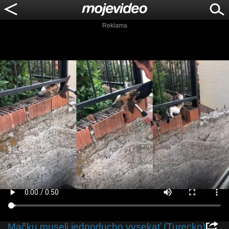
Reklama
Mačku museli jednoducho vysekať (Turecko)