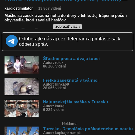
kardiostimulator
13 867 videní
Mačke sa zasekla zadná noha do diery v tehle. Jej trápenie počuli
obyvatelia, ktorí zavolali hasičov.
zobraziť viac ↓
Kvalita:
NQ
LQ
Zverejnené: 20.4.2019 12:29
Odoberajte nás aj cez Telegram a prihláste sa k
Páči sa: 89% (38 hlasov)
odberu správ.
Obľúbené: 2
Komentárov: 22
Dľžka: 0:50
Šťastné prasa a dvaja tupci
Kategória: zvieratká
Autor: rolex
Tagy: sekera, noha, sloboda, vďaka, hasiči, požiarnik
86 266 videní
História sledovanosti videa:
Fretka zaseknutá v tvárnici
Autor: lilinka69
28 065 videní
Najtureckejšia mačka v Turecku
Autor: katka
6 224 videní
Reklama
Turecko: Demolácia poškodeného minaretu
Autor: kapitankrumpla