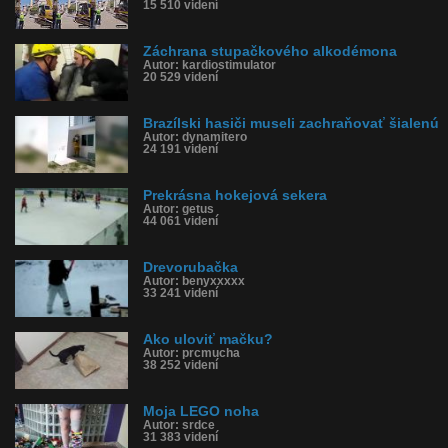
15 510 videní
Záchrana stupačkového alkodémona
Autor: kardiostimulator
20 529 videní
Brazílski hasiči museli zachraňovať šialenú
Autor: dynamitero
24 191 videní
Prekrásna hokejová sekera
Autor: getus
44 061 videní
Drevorubačka
Autor: benyxxxxx
33 241 videní
Ako uloviť mačku?
Autor: prcmucha
38 252 videní
Moja LEGO noha
Autor: srdce
31 383 videní