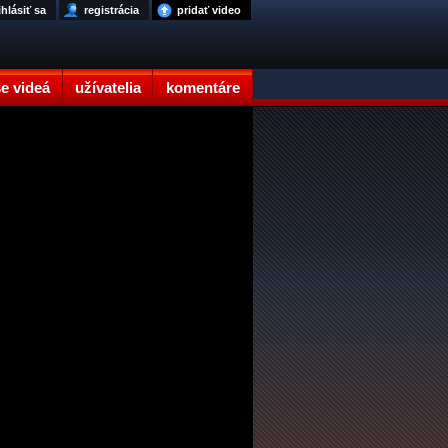
ihlásiť sa
registrácia
pridať video
e videá
užívatelia
komentáre