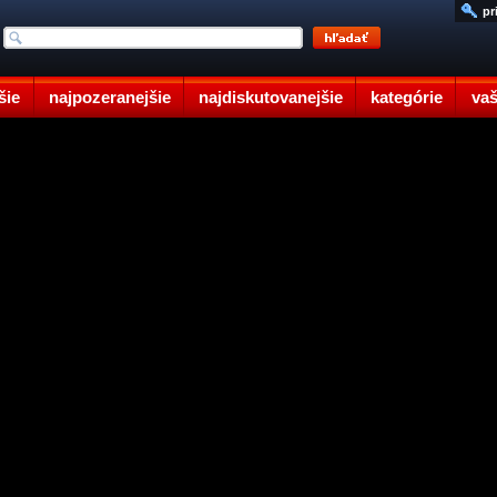
pr
šie
najpozeranejšie
najdiskutovanejšie
kategórie
vaš