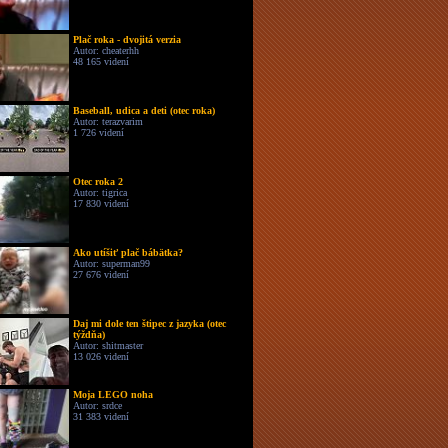
Plač roka - dvojitá verzia
Autor: cheaterhh
48 165 videní
Baseball, udica a deti (otec roka)
Autor: terazvarim
1 726 videní
Otec roka 2
Autor: tigrica
17 830 videní
Ako utíšiť plač bábätka?
Autor: superman99
27 676 videní
Daj mi dole ten štipec z jazyka (otec
týždňa)
Autor: shitmaster
13 026 videní
Moja LEGO noha
Autor: srdce
31 383 videní