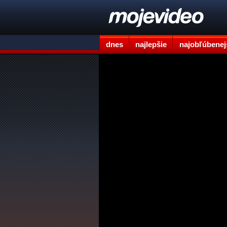
dnes
najlepšie
najobľúbenej