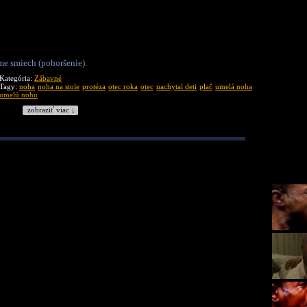
me smiech (pohoršenie).
Kategória:
Zábavné
Tagy:
noha
noha na stole
protéza
otec roka
otec
nachytal deti
plač
umelá noha
umelú nohu
zobraziť viac ↓