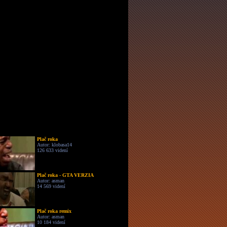
Plač roka
Autor: klobasa14
126 633 videní
Plač roka - GTA VERZIA
Autor: asman
14 569 videní
Plač roka remix
Autor: asman
10 184 videní