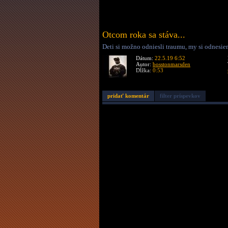
Otcom roka sa stáva...
Deti si možno odniesli traumu, my si odnesie
Dátum:
22.5.19 6:52
Autor:
bosstonmarsden
Dĺžka:
0:53
pridať komentár
filter príspevkov