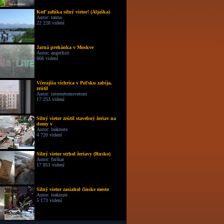
Keď zafúka silný vietor! (Aljaška)
Autor: tanna
22 228 videní
Jarná prehánka v Moskve
Autor: angerfistt
666 videní
Včerajšia víchrica v Poľsku zabíja,
zrútil
Autor: internetomsvetom
17 253 videní
Silný vietor zrútil stavebný žeriav na
domy v
Autor: leaknute
4 720 videní
Silný vietor strhol žeriavy (Rusko)
Autor: furikar
17 851 videní
Silný vietor zasiahol čínske mesto
Autor: leaknute
5 173 videní