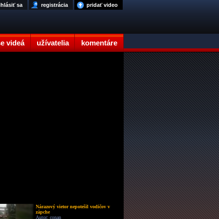
ihlásiť sa
registrácia
pridať video
e videá
užívatelia
komentáre
Nárazový vietor nepotešil vodičov v
zápche
Autor: conan