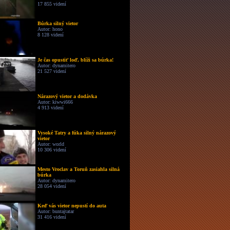
17 855 videní
Búrka silný vietor
Autor: hono
8 128 videní
Je čas opustiť loď, blíži sa búrka!
Autor: dynamitero
21 527 videní
Nárazový vietor a dodávka
Autor: kiwwi666
4 913 videní
Vysoké Tatry a fúka silný nárazový
vietor
Autor: world
10 306 videní
Mesto Vroclav a Toruň zasiahla silná
búrka
Autor: dynamitero
28 054 videní
Keď vás vietor nepustí do auta
Autor: buntajtatar
31 416 videní