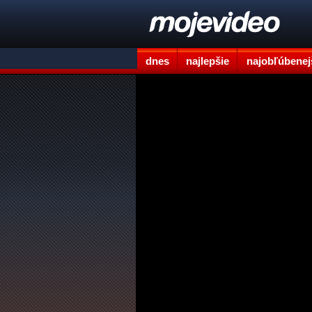
dnes
najlepšie
najobľúbenej