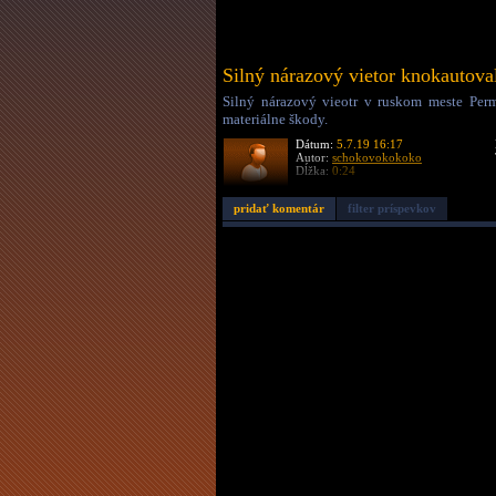
Silný nárazový vietor knokautova
Silný nárazový vieotr v ruskom meste Perm 
materiálne škody.
Dátum:
5.7.19 16:17
Autor:
schokovokokoko
Dĺžka:
0:24
pridať komentár
filter príspevkov