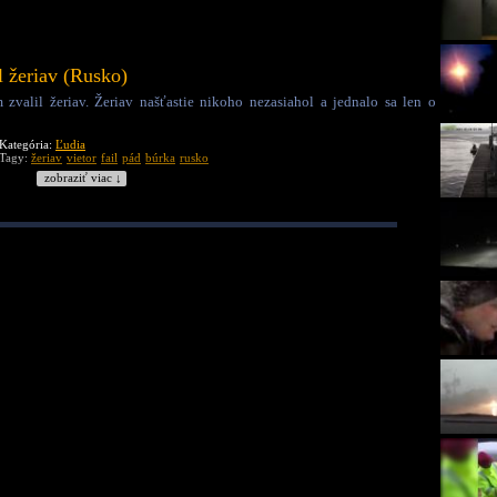
l žeriav (Rusko)
zvalil žeriav. Žeriav našťastie nikoho nezasiahol a jednalo sa len o
Kategória:
Ľudia
Tagy:
žeriav
vietor
fail
pád
búrka
rusko
zobraziť viac ↓