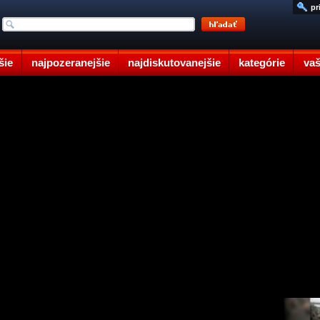
pr
šie
najpozeranejšie
najdiskutovanejšie
kategórie
vaš