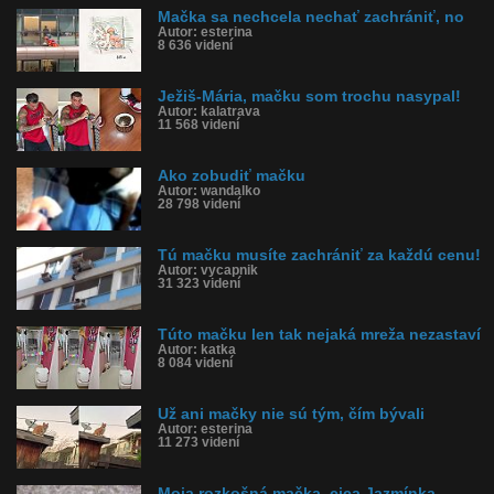
Mačka sa nechcela nechať zachrániť, no
Autor: esterina
8 636 videní
Ježiš-Mária, mačku som trochu nasypal!
Autor: kalatrava
11 568 videní
Ako zobudiť mačku
Autor: wandalko
28 798 videní
Tú mačku musíte zachrániť za každú cenu!
Autor: vycapnik
31 323 videní
Túto mačku len tak nejaká mreža nezastaví
Autor: katka
8 084 videní
Už ani mačky nie sú tým, čím bývali
Autor: esterina
11 273 videní
Moja rozkošná mačka, cica Jazmínka