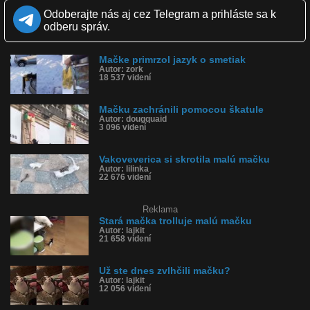
Odoberajte nás aj cez Telegram a prihláste sa k
Kvalita:
Full HD
HD
NQ
LQ
odberu správ.
Zverejnené: 5.9.2019 14:27
Páči sa: 93% (84 hlasov)
Obľúbené: 11
Komentárov: 32
Mačke primrzol jazyk o smetiak
Autor: zork
Dľžka: 1:39
18 537 videní
Kategória: zvieratká
Tagy: mačka, cica, záchrana mačky, mačka na ceste, malá mačka,
motorkár, zachránil mačku, belgicko
Mačku zachránili pomocou škatule
História sledovanosti videa:
Autor: dougquaid
3 096 videní
Vakoveverica si skrotila malú mačku
Autor: lilinka
22 676 videní
Reklama
Stará mačka trolluje malú mačku
Autor: lajkit
21 658 videní
Už ste dnes zvlhčili mačku?
Autor: lajkit
12 056 videní