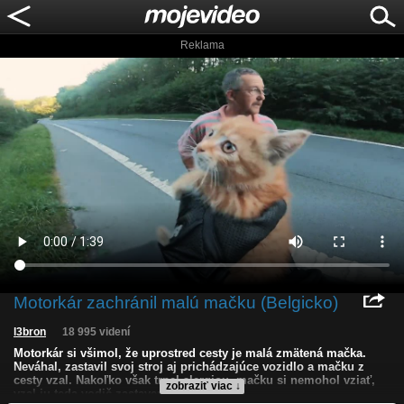
Reklama
Motorkár zachránil malú mačku (Belgicko)
l3bron
18 995 videní
Motorkár si všimol, že uprostred cesty je malá zmätená mačka.
Neváhal, zastavil svoj stroj aj prichádzajúce vozidlo a mačku z
cesty vzal. Nakoľko však trpel alergiou, mačku si nemohol vziať,
zobraziť viac ↓
vzal ju teda vodič zastaveného auta.