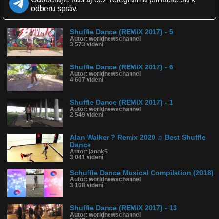
Kvalita:
Full HD
HD
NQ
LQ
odberu správ.
Zverejnené: 5.9.2019 16:09
Páči sa: 71% (7 hlasov)
Obľúbené: 2
Komentárov: 1
Shuffle Dance (REMIX 2017) - 5
Autor: worldnewschannel
Dľžka: 3:48
3 573 videní
Kategória: hudba
Tagy: shuffle dance, shuffle, dance, alan walker, alan, walker, mix,
remix, tanec, faded, electro, house
Shuffle Dance (REMIX 2017) - 6
História sledovanosti videa:
Autor: worldnewschannel
4 607 videní
Shuffle Dance (REMIX 2017) - 1
Autor: worldnewschannel
2 549 videní
Alan Walker ? Remix 2020 ♫ Best Shuffle
Dance
Autor: janok5
3 041 videní
Schuffle Dance Musical Compilation (2018)
Autor: worldnewschannel
3 108 videní
Shuffle Dance (REMIX 2017) - 13
Autor: worldnewschannel