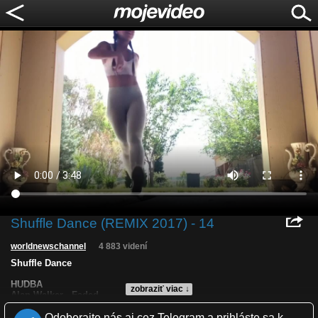
Shuffle Dance (REMIX 2017) - 14
worldnewschannel
4 883 videní
Shuffle Dance
HUDBA
zobraziť viac ↓
Alan Walker - Faded
Odoberajte nás aj cez Telegram a prihláste sa k