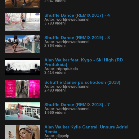
2 947 videní
Shuffle Dance (REMIX 2017) - 4
Autor: worldnewschannel
3 783 videní
Shuffle Dance (REMIX 2019) - 8
Autor: worldnewschannel
2 764 videní
Alan Walker feat. Kygo - Ski High (RD
Produkcia)
Autor: rdprodukcia
3 414 videní
Schuffle Dance po schodoch (2018)
Autor: worldnewschannel
2 483 videní
Shuffle Dance (REMIX 2018) - 7
Autor: worldnewschannel
1 960 videní
Alan Walker Kylie Cantrall Unsure Adriel
Remix
Autor: djpavip