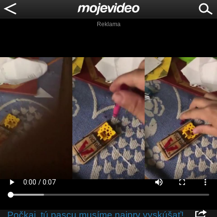
Reklama
Počkaj, tú pascu musíme najprv vyskúšať!