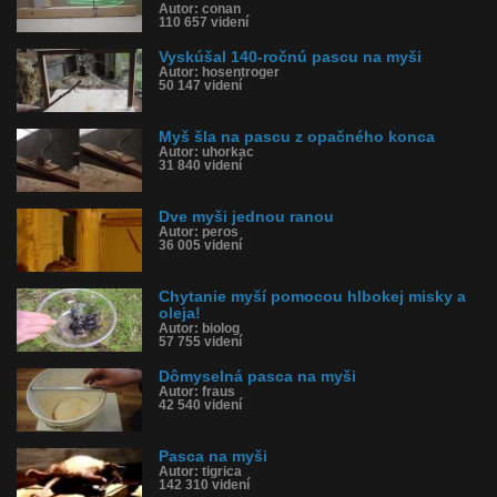
Autor: conan
110 657 videní
Vyskúšal 140-ročnú pascu na myši
Autor: hosentroger
50 147 videní
Myš šla na pascu z opačného konca
Autor: uhorkac
31 840 videní
Dve myši jednou ranou
Autor: peros
36 005 videní
Chytanie myší pomocou hlbokej misky a
oleja!
Autor: biolog
57 755 videní
Dômyselná pasca na myši
Autor: fraus
42 540 videní
Pasca na myši
Autor: tigrica
142 310 videní