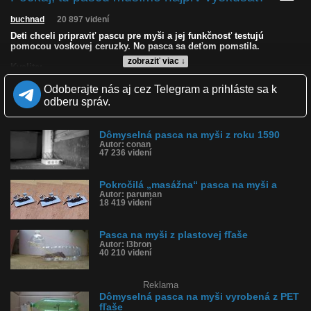
buchnad
20 897 videní
Deti chceli pripraviť pascu pre myši a jej funkčnosť testujú
pomocou voskovej ceruzky. No pasca sa deťom pomstila.
zobraziť viac ↓
Kvalita:
Zverejnené: 14.9.2019 12:35
Odoberajte nás aj cez Telegram a prihláste sa k
Páči sa: 90% (59 hlasov)
Obľúbené: 14
odberu správ.
Komentárov: 25
Dľžka: 0:07
Kategória: deti
Dômyselná pasca na myši z roku 1590
Tagy: myši, pasca, pasca na myši, klepla mu prst, pomnsta, karma,
Autor: conan
47 236 videní
kto druhému jamu kope
História sledovanosti videa:
Pokročilá „masážna“ pasca na myši a
Autor: paruman
18 419 videní
Pasca na myši z plastovej fľaše
Autor: l3bron
40 210 videní
Reklama
Dômyselná pasca na myši vyrobená z PET
fľaše