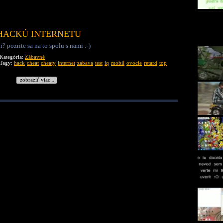
LIFEHACKÚ INTERNETU
i? pozrite sa na to spolu s nami :-)
Kategória:
Zábavné
Tagy:
hack
cheat
cheaty
internet
zabava
test
iq
mobil
ovocie
retard
top
zobraziť viac ↓