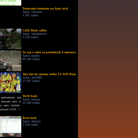
Testovanie internetu na Atari xe/xl
Autor: viktormt
3 381 videní
CoD2 Hack cuBot
Autor: lukasbelovic
5 520 videní
To naj z webu za posledných 6 mesiacov
Autor: pejoke
90 166 videní
Ako dat do counter strike 1.6 WH Hack
Autor: devil882
11 597 videní
WoW hack
Autor: pokyes
10 280 videní
Rcon hack
Autor: danirox
3 530 videní