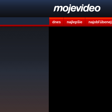
dnes
najlepšie
najobľúbenej