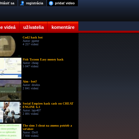
ihlásiť sa
registrácia
pridať video
e videá
užívatelia
komentáre
Cod2 hack bot
Autor: ppeter
4 257 videní
Fish Tycoon Easy money hack
Autor: cheap
5 047 videní
Aim - bot?
Autor: drodos
2 841 videní
Social Empires hack cash cez CHEAT
ENGINE 6.3
Autor: lajo407
2 891 videní
The sims 3 cheat na zmenu potrieb a
vzťahov
Autor: f3rc0
7 930 videní