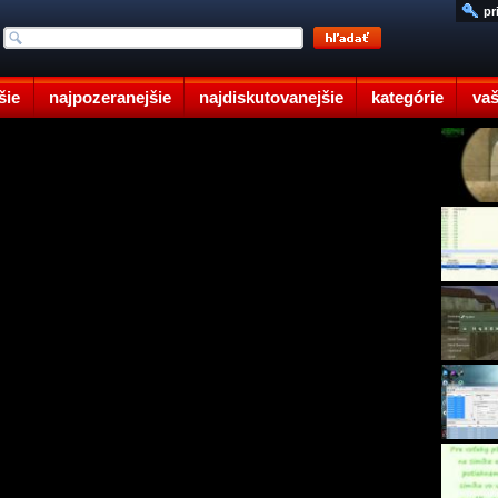
pr
šie
najpozeranejšie
najdiskutovanejšie
kategórie
vaš