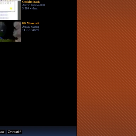
Cookies hack
Autor: techno2000
3 584 videní
8B Minecraft
Autor: warten
11 754 videní
vné
Zvieratká