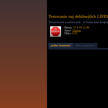
Testovanie naj debilnejších 
Test,test,test a znova test... k čomu sme dospel
Dátum:
27.9.19 12:49
Autor:
12error
Dĺžka:
6:35
pridať komentár
filter príspevkov