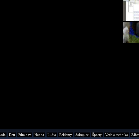
roda
Deti
Film a tv
Hudba
Ľudia
Reklamy
Šokujúce
Športy
Veda a technika
Zába