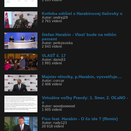
1 995 videní
Kotleba odišiel s Harabinovej tlačovky o
Autor: ondrej29
2 761 videní
štefan Harabin - Vlasť bude na milión
percent
Autor: petkososka
2 043 videní
VLASŤ č. 17
Autor: dano53
1 991 videní
Majster rétoriky, p.Harabin, vysvetľuje....
Autor: corcor
2 406 videní
Virtuálne voľby Pravdy: 1. Smer, 2. OĽaNO -
a
Autor: woodoowood
1 905 videní
Fico feat. Harabin - O čo ide ? (Remix)
Autor: rudy123
20 018 videní