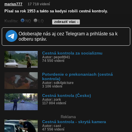
marius777
17 718 videní
Písal sa rok 1953 a takto sa kedysi robili cestné kontroly.
Kvalita:
NQ
LQ
zobraziť viac ↓
Zverejnené: 8.10.2019 12:00
Krajina: Slovensko 🇸🇰
Odoberajte nás aj cez Telegram a prihláste sa k
Páči sa: 92% (26 hlasov)
odberu správ.
Obľúbené: 5
Komentárov: 27
Dľžka: 1:43
Cestná kontrola za socializmu
Kategória: auto-moto
Autor: pepo9941
Tagy: archívne zábery, cestná kontrola, policia, československo,
74 550 videní
alkohol
História sledovanosti videa:
Potvrdenie o prekonaniach (cestná
kontrola)
Autor: sdk4picture
3 106 videní
Cestná kontrola (Česko)
Autor: zork
117 004 videní
Reklama
Cestná kontrola - skrytá kamera
Autor: cast
47 556 videní