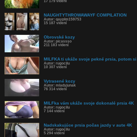
17 179 videní
NAUGHTYTHROWAWAYF COMPILATION
Autor: qayplm159753
15 187 videní
Obrovské kozy
Autor: picassso
211 183 videní
MILFKA ti ukáže svoje pekné prsia, potom si
Autor: rugocilu
10 307 videní
Vytrasené kozy
Autor: mladyjunak
76 314 videní
MILFka vám ukáže svoje dokonalé prsia 4K
Autor: rugocilu
7 144 videní
Nadskakujúce prsia počas jazdy v aute 4K
Autor: rugocilu
5 294 videní