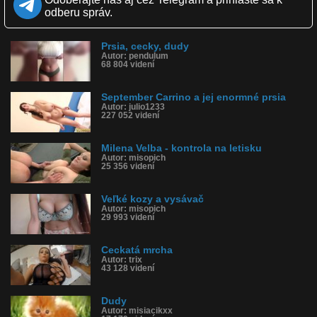
Obľúbené: 6
odberu správ.
Komentárov: 2
Dľžka: 2:34
Kategória: hudba
Prsia, cecky, dudy
Tagy: cecky, duša, prsia, kozy, dudy, videoklip
Autor: pendulum
História sledovanosti videa:
68 804 videní
September Carrino a jej enormné prsia
Autor: julio1233
227 052 videní
Milena Velba - kontrola na letisku
Autor: misopich
25 356 videní
Veľké kozy a vysávač
Autor: misopich
29 993 videní
Ceckatá mrcha
Autor: trix
43 128 videní
Dudy
Autor: misiacikxx