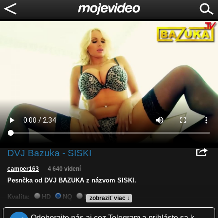
DVJ Bazuka - SISKI
camper163
4 640 videní
Pesnčka od DVJ BAZUKA z názvom SISKI.
Kvalita:
HD
NQ
LQ
zobraziť viac ↓
Zverejnené: 20.11.2019 16:10
Páči sa: 40% (10 hlasov)
Odoberajte nás aj cez Telegram a prihláste sa k