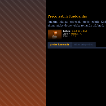
Prečo zabili Kaddafiho
Ibrahim Maiga povedal, prečo zabili Kad
ekonomicky dobre vďaka tomu, že ožobračujú
Dátum:
6.12.19 12:05
Autor:
marius777
Dĺžka:
2:35
pridať komentár
filter príspevkov