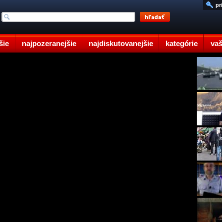
pr
šie
najpozeranejšie
najdiskutovanejšie
kategórie
vaš