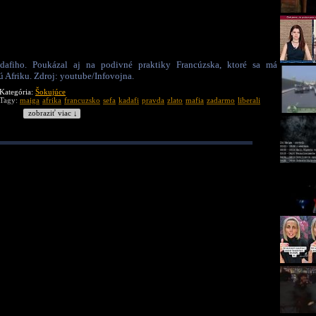
dafiho. Poukázal aj na podivné praktiky Francúzska, ktoré sa má
 Afriku. Zdroj: youtube/Infovojna.
Kategória:
Šokujúce
Tagy:
maiga
afrika
francuzsko
sefa
kadafi
pravda
zlato
mafia
zadarmo
liberali
zobraziť viac ↓