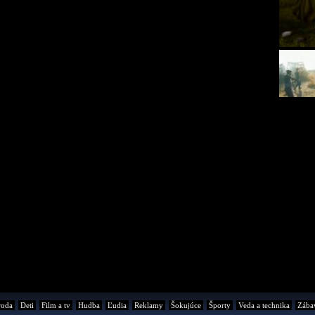
roda
Deti
Film a tv
Hudba
Ľudia
Reklamy
Šokujúce
Športy
Veda a technika
Zába