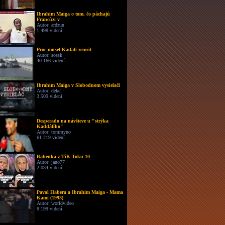
Ibrahim Maiga o tom, čo páchajú
Francúzi v
Autor: ardzun
1 498 videní
Proc musel Kadafi zemrit
Autor: sossk
40 166 videní
Ibrahim Maiga v Slobodnom vysielači
Autor: dekel
3 509 videní
Desperado na návšteve u "strýka
Kaddáfího"
Autor: tommyno
61 219 videní
Babenka z TiK Toku 10
Autor: jano77
2 034 videní
Pavol Habera a Ibrahim Maiga - Mama
Kami (1993)
Autor: worldvideo
8 199 videní