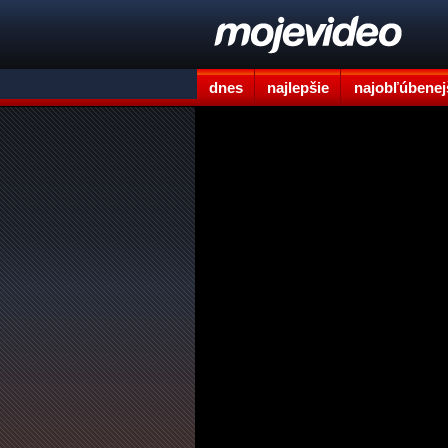
dnes
najlepšie
najobľúbenej