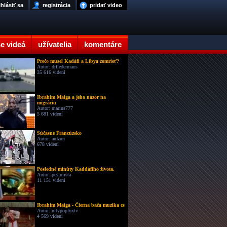
ihlásiť sa
registrácia
pridať video
e videá
užívatelia
komentáre
Prečo musel Kadáfí a Líbya zomrieť?
Autor: drfledermaus
35 616 videní
Ibrahim Maiga a jeho názor na
migráciu
Autor: marius777
5 681 videní
Súčasné Francúzsko
Autor: ardzun
678 videní
Posledné minúty Kaddáfiho života.
Autor: pesimista
11 151 videní
Ibrahim Maiga - Čierna bača muzika cs
Autor: mtvpopfoxtv
4 569 videní