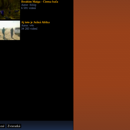
Ibrahim Maiga - Čierna bača
Autor: fiiliip
6 591 videní
Aj toto je Južná Afrika
Autor: v4v
34 283 videní
vné
Zvieratká