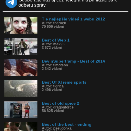
Páči sa: 100% (1 hlasov)
odberu správ.
Obľúbené: 0
Komentárov: 1
Dľžka: 4:04
Tie najlepšie videá z webu 2012
Kategória: ľudia
Autor: therock
Tagy: kompilácia, šport, ľudia
70 606 videní
História sledovanosti videa:
Best of Web 1
Autor: mek93
3 672 videní
DevinSupertramp - Best of 2014
Autor: timoteon
2 342 videní
Best Of XTreme sports
Autor: tigrica
2 496 videní
Best of old spice 2
Autor: dragonforce
56 825 videní
Best of the best - ending
Autor: pseudonka