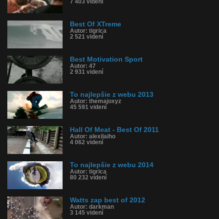
7 403 videní
Best Of XTreme
Autor: tigrica
2 521 videní
Best Motivation Sport
Autor: 47
2 931 videní
To najlepšie z webu 2013
Autor: themajoxyz
45 591 videní
Hall Of Meat - Best Of 2011
Autor: alexilaiho
4 062 videní
To najlepšie z webu 2014
Autor: tigrica
80 232 videní
Watts zap best of 2012
Autor: darkman
3 145 videní