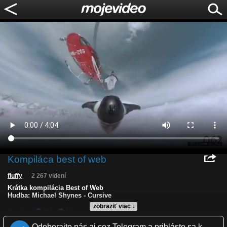
Kompiláca best of web
fluffy
2 267 videní
Krátka kompilácia Best of Web
Hudba: Michael Shynes - Cursive
zobraziť viac ↓
Kvalita:
NQ
LQ
Zverejnené: 2.1.2020 12:47
Odoberajte nás aj cez Telegram a prihláste sa k