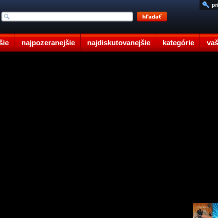
pr
šie
najpozeranejšie
najdiskutovanejšie
kategórie
vaš