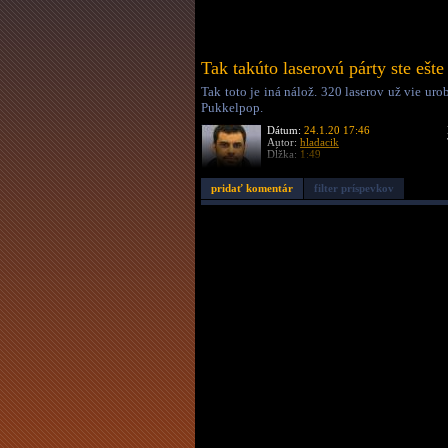
Tak takúto laserovú párty ste ešte 
Tak toto je iná nálož. 320 laserov už vie uro
Pukkelpop.
Dátum:
24.1.20 17:46
Autor:
hladacik
Dĺžka:
1:49
pridať komentár
filter príspevkov