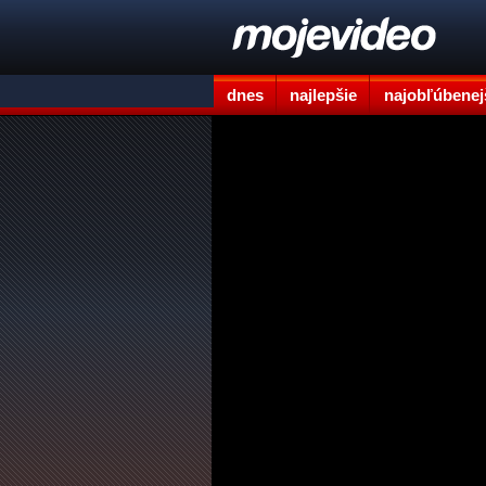
dnes
najlepšie
najobľúbenej