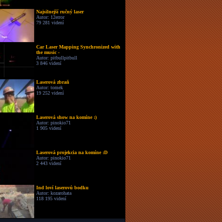
Najsilnejší ručný laser
Autor: 12error
79 281 videní
Car Laser Mapping Synchronized with
the music -
Autor: pitbullpitbull
3 846 videní
Laserová zbraň
Autor: tomek
19 252 videní
Laserová show na komíne :)
Autor: pinokio71
1 905 videní
Laserová projekcia na komíne :D
Autor: pinokio71
2 443 videní
Ind loví laserovú bodku
Autor: kozarohata
118 195 videní