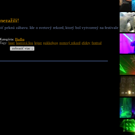
nezažili!
biť peknú zábavu. Ide o svetový rekord, ktorý bol vytvorený na festivale
Kategória:
Hudba
Tagy:
laser
laserová šou
lejzer
pukkelpop
svetový rekord
efekty
festival
zobraziť viac ↓