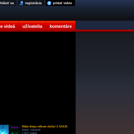
ihlásiť sa
registrácia
pridať video
e videá
užívatelia
komentáre
Mám doma celkom slušný LASER!
Autor: tchoroid
5 622 videní