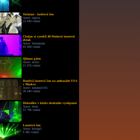
Tučniaci - lasérová šou
Autor: tigrica
22 449 videní
Chalan si vyrobil 40-Wattovú laserovú
zbraň
Autor: buntajtatar
45 698 videní
Qlimax párty
Autor: milos
21 676 videní
Hanlivá laserová šou na ambasáde USA
v Moskve
Autor: noname1161
30 440 videní
Diskotéku v klube obohatilo vystúpenie
Autor: lenin
13 786 videní
Laserová šou
Autor: kocipp1
6 485 videní