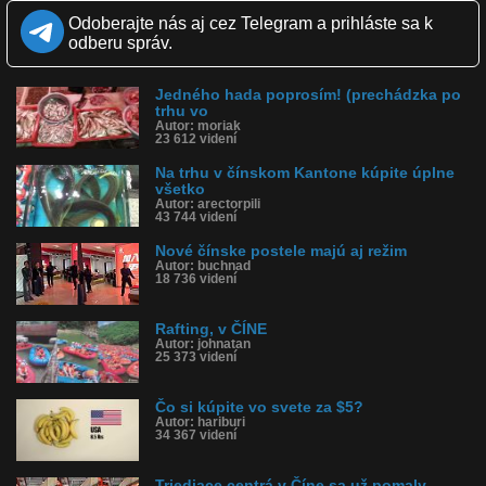
Zverejnené: 28.1.2020 18:15
Odoberajte nás aj cez Telegram a prihláste sa k
Páči sa: 17% (121 hlasov)
odberu správ.
Obľúbené: 24
Komentárov: 325
Dľžka: 4:41
Jedného hada poprosím! (prechádzka po
Kategória: cestovanie
trhu vo
Tagy: čína, trh, koronavírus, hlodavce, pôvod koronavírusu,
Autor: moriak
humus, trhovisko, trhy
23 612 videní
História sledovanosti videa:
Na trhu v čínskom Kantone kúpite úplne
všetko
Autor: arectorpili
43 744 videní
Nové čínske postele majú aj režim
Autor: buchnad
18 736 videní
Rafting, v ČÍNE
Autor: johnatan
25 373 videní
Čo si kúpite vo svete za $5?
Autor: hariburi
34 367 videní
Triediace centrá v Číne sa už pomaly