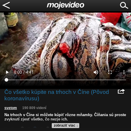
Čo všetko kúpite na trhoch v Číne (Pôvod
koronavírusu)
svetom
190 809 videní
Na trhoch v Číne si môžete kúpiť rôzne mňamky. Číňania sú proste
zvyknutí zjesť všetko, čo nezje ich.
zobraziť viac ↓
Kvalita:
HD
NQ
LQ