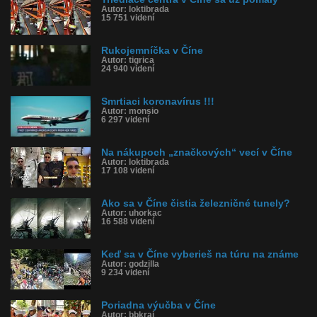
Autor: loktibrada
15 751 videní
Rukojemníčka v Číne
Autor: tigrica
24 940 videní
Smrtiaci koronavírus !!!
Autor: monsio
6 297 videní
Na nákupoch „značkových“ vecí v Číne
Autor: loktibrada
17 108 videní
Ako sa v Číne čistia železničné tunely?
Autor: uhorkac
16 588 videní
Keď sa v Číne vyberieš na túru na známe
Autor: godzilla
9 234 videní
Poriadna výučba v Číne
Autor: bbkraj